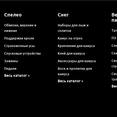
Спелео
Снег
В
п
Обвязки, верхние и
Наборы для лыж и
Тро
нижние
сплитов
ПЭ
Поддержки кроля
Камус на отрез
Сл
Страховочные усы
Крепления для камуса
Ск
Спусковые устройства
Клей для камуса
Си
Зажимы
Аксессуары для камуса
ст
Педали
Воск и пропитки для
Си
камуса
Весь каталог >
тр
Весь каталог >
Ве