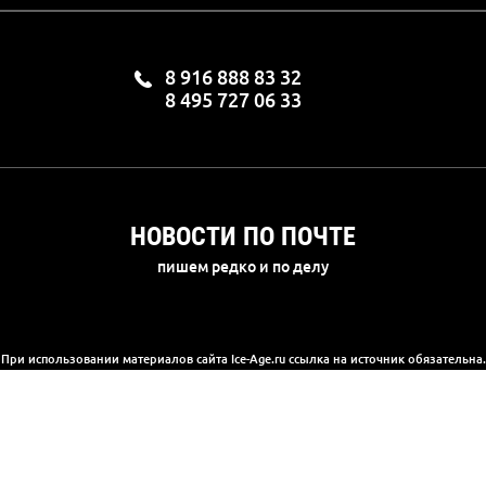
8 916 888 83 32
8 495 727 06 33
НОВОСТИ ПО ПОЧТЕ
пишем редко и по делу
При использовании материалов сайта Ice-Age.ru ссылка на источник обязательна.
а сайте информация носит информационный характер и не является публичной 
(2) Гражданского кодекса РФ. Ознакомиться с полной версией публичной офер
© 2003-2025, «Ледниковый период»