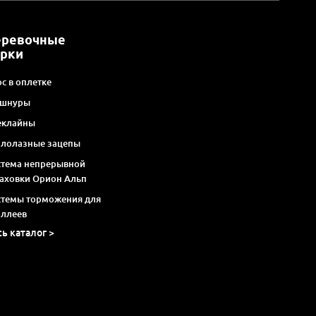
еревочные
арки
с в оплетке
 шнуры
еклайны
алолазные зацепы
стема непрерывной
раховки Орион Альп
стемы торможения для
оллеев
сь каталог >