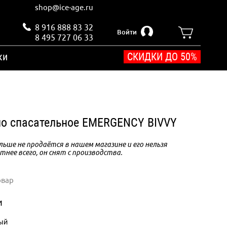
shop@ice-age.ru
8 916 888 83 32
Войти
8 495 727 06 33
ки
СКИДКИ ДО 50%
ло спасательное EMERGENCY BIVVY
ьше не продаётся в нашем магазине и его нельзя
тнее всего, он снят с производства.
овар
и
ый