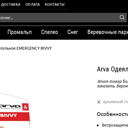
ДОСТАВКА
ОПЛАТА
КОНТАКТЫ
Промальп
Спелео
Снег
Веревочные пар
ательное EMERGENCY BIVVY
Arva Одея
Этот товар бол
заказать. Вероя
архивный т
Особенност
Ветрозащитн