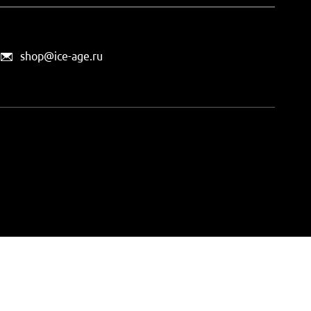
shop@ice-age.ru
офертой, определяемой
ты можно
на этой странице