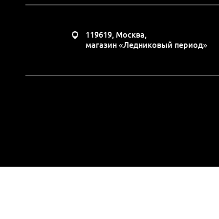
119619, Москва,
магазин «Ледниковый период»
Вся представленная н
положениями Статьи 437