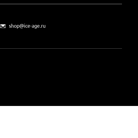
shop@ice-age.ru
офертой, определяемой
ты можно
на этой странице