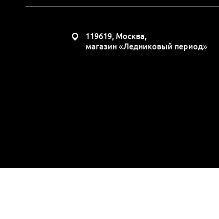
119619, Москва,
магазин «Ледниковый период»
Вся представленная н
положениями Статьи 437