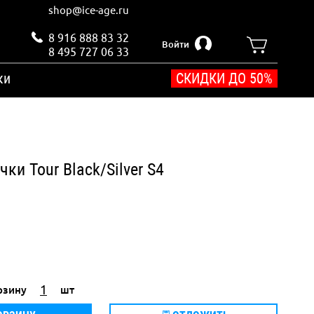
shop@ice-age.ru
8 916 888 83 32
Войти
8 495 727 06 33
ки
СКИДКИ ДО 50%
чки Tour Black/Silver S4
рзину
шт