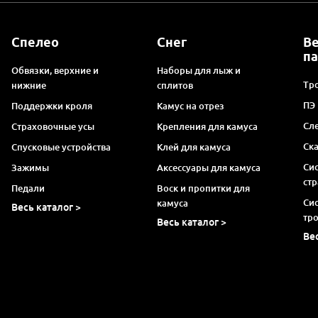
Спелео
Снег
В
п
Обвязки, верхние и
Наборы для лыж и
Тро
нижние
сплитов
ПЭ
Поддержки кроля
Камус на отрез
Сл
Страховочные усы
Крепления для камуса
Ск
Спусковые устройства
Клей для камуса
Си
Зажимы
Аксессуары для камуса
ст
Педали
Воск и пропитки для
Си
камуса
Весь каталог >
тр
Весь каталог >
Ве