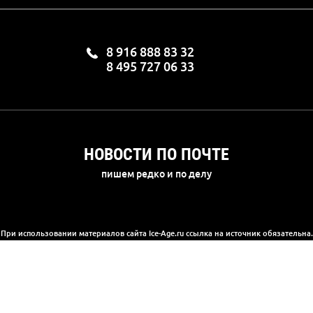
8 916 888 83 32
8 495 727 06 33
НОВОСТИ ПО ПОЧТЕ
пишем редко и по делу
При использовании материалов сайта Ice-Age.ru ссылка на источник обязательна.
а сайте информация носит информационный характер и не является публичной 
(2) Гражданского кодекса РФ. Ознакомиться с полной версией публичной офер
© 2003-2025, «Ледниковый период»