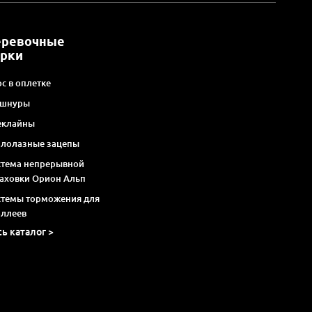
еревочные
арки
с в оплетке
 шнуры
еклайны
алолазные зацепы
стема непрерывной
раховки Орион Альп
стемы торможения для
оллеев
сь каталог >