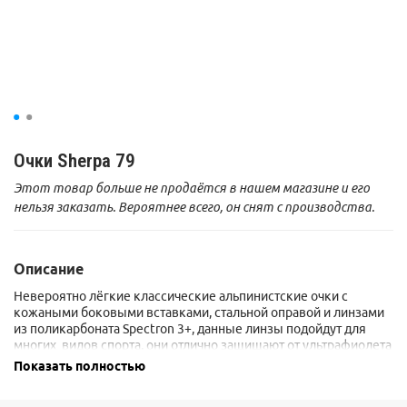
Очки Sherpa 79
Этот товар больше не продаётся в нашем магазине и его
нельзя заказать. Вероятнее всего, он снят с производства.
Описание
Невероятно лёгкие классические альпинистские очки с
кожаными боковыми вставками, стальной оправой и линзами
из поликарбоната Spectron 3+, данные линзы подойдут для
многих видов спорта, они отлично защищают от ультрафиолета
и убирают блики с любых поверхностей. А их ценовая
Показать полностью
категория делает их доступными для всех.