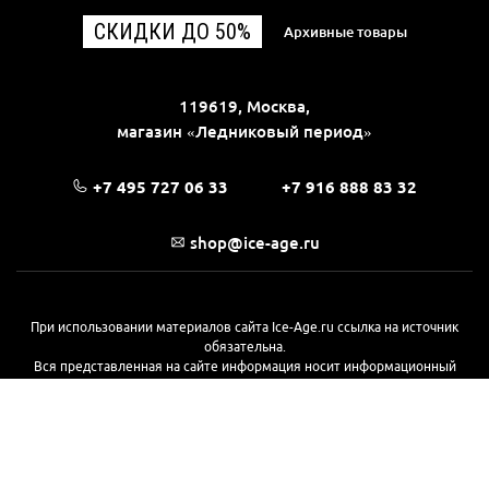
СКИДКИ ДО 50%
Архивные товары
119619, Москва,
магазин «Ледниковый период»
+7 495 727 06 33
+7 916 888 83 32
shop@ice-age.ru
При использовании материалов сайта Ice-Age.ru ссылка на источник
обязательна.
Вся представленная на сайте информация носит информационный
характер и не является публичной офертой, определяемой
положениями Статьи 437(2) Гражданского кодекса РФ. Ознакомиться с
полной версией публичной оферты можно
на этой странице
© 2017—2026, «Ледниковый период»