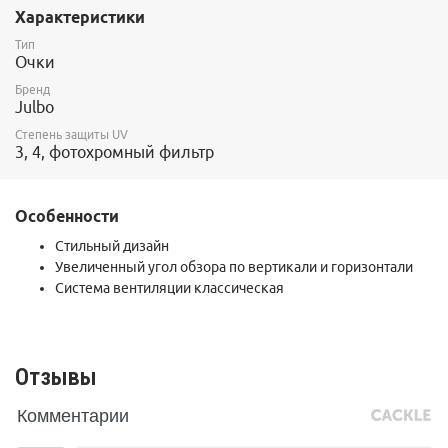
Длина дужек 135 мм
Характеристики
Ширина линзы 54 мм
Материал линз поликарбонат
Тип
Материал оправы пластик
Очки
Бренд
Julbo
Степень защиты UV
3, 4, фотохромный фильтр
Особенности
Стильный дизайн
Увеличенный угол обзора по вертикали и горизонтали
Система вентиляции классическая
Отзывы
Комментарии