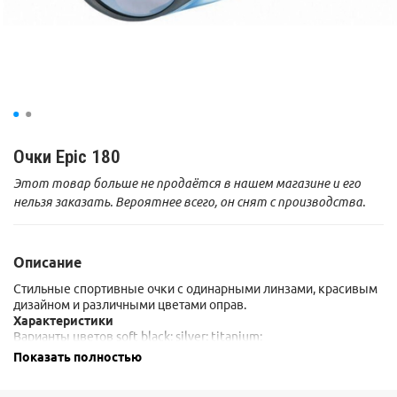
Очки Epic 180
Этот товар больше не продаётся в нашем магазине и его
нельзя заказать. Вероятнее всего, он снят с производства.
Описание
Стильные спортивные очки с одинарными линзами, красивым
дизайном и различными цветами оправ.
Характеристики
Варианты цветов soft black; silver; titanium;
Линза Cameleon (в зависимости от освещения cat.3 и cat.4)
Показать полностью
Боковые шторки пластик
Дужки гнутся и фиксируются