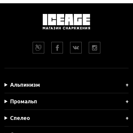
Альпинизм
Промальп
Спелео