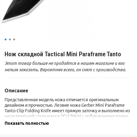
Нож складной Tactical Mini Paraframe Tanto
Этот товар больше не продаётся в нашем магазине и его
нельзя заказать. Вероятнее всего, он снят с производства.
Описание
Представленная модель ножа отличается оригинальным
дизайном и прочностью. Лезвие ножа Gerber Mini Paraframe
Tanto Clip Folding Knife имеет прямую заточку и выполнено из
нержавеющей стали марки 7Cr17MoV с добавлениями хрома,
молибдена и ванадия, придающим ему механическую
Показать полностью
прочность и антикоррозийную стойкость.
Кроме этого, на лезвие сделано напыление слоя карбида