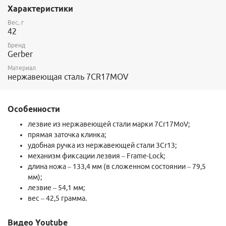
титана, придающего ему черный цвет и дополнительную
Характеристики
стойкость.
Клинок имеет форму танто, что будет особенно полезным при
Вес, г
колющих движениях.
42
Модель оснащена надежным фиксатором лезвия типа Frame-
Бренд
Lock, что позволяет предотвратить внезапное закрытие ножа и
Gerber
уберечь руки от порезов.
Общая длина ножа в рабочем состоянии немного превышает
Материал
13 см, в сложенном виде размер уменьшается на 40%.
нержавеющая сталь 7CR17MOV
Удобная в использовании рукоятка изготовлена из
нержавеющей стали 3Cr13 и имеет сквозные прорези по всей
длине для уменьшения общего веса.
Особенности
На рукоятке также присутствует крепкая клипса, которая
позволяет прикрепить нож к ремню или на рюкзак, что
лезвие из нержавеющей стали марки 7Cr17MoV;
обеспечит удобную транспортировку и предотвратит потерю
прямая заточка клинка;
ножа.
удобная ручка из нержавеющей стали 3Cr13;
Модель выпускается в блистере.
механизм фиксации лезвия – Frame-Lock;
длина ножа – 133,4 мм (в сложенном состоянии – 79,5
мм);
лезвие – 54,1 мм;
вес – 42,5 грамма.
Видео Youtube