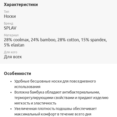
поверхности кожи, бамбуковое волокно, кроме того, что
Характеристики
придают носкам мягкость и эластичность, обладают
антибактериальными свойствами, что препятствует
Тип
накоплению неприятного запаха.
Носки
Вы сможете спокойно снимать ботинки в конце трудного дня,
Бренд
не опасаясь шокировать окружающих.
SPLAV
Уплотненная подошва предполагает повышение прочности и
предотвращает скольжение ноги внутри ботинка.
Материал
Зона с содержанием эластичного материала помогает носку
28% coolmax, 24% bamboo, 28% cotton, 15% spandex,
прочно держаться на ноге, не сбиваясь во время ходьбы. Все,
5% elastan
как у толстых «треков», только легкое.
Для кого
Свойства Coolmax:
Для всех
Coolmax
— полиэстровое волокно фирмы DuPont, с
четырехжильной нитью
Особенности
Эффективно отводит влагу с поверхности тела
Cохраняет тело сухим даже во время больших
Удобные бесшовные носки для повседневного
физических нагрузок
использования
Волокна бамбука обладают антибактериальными,
терморегулирующими свойствами и придают изделию
мягкость и эластичность
Увеличенная плотность подошвы обеспечивает
максимальный комфорт в течение всего дня