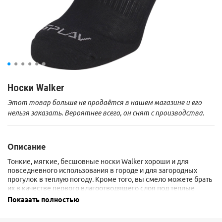
Носки Walker
Этот товар больше не продаётся в нашем магазине и его
нельзя заказать. Вероятнее всего, он снят с производства.
Описание
Тонкие, мягкие, бесшовные носки Walker хороши и для
повседневного использования в городе и для загородных
прогулок в теплую погоду. Кроме того, вы смело можете брать
их в качестве первого влагоотводящего слоя под теплые
треккинговые носки.
Показать полностью
Не смотрите, что они тонкие! Состав входящих в полотно
волокон вполне боевой: coolmax эффективно отводит влагу с