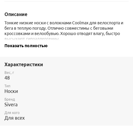
Описание
Тонкие низкие носки с волокнами Coolmax для велоспорта и
бега в теплую погоду. Отлично совместимы с беговыми
кроссовками и велообувью. Хорошо отводят влагу, быстро
высыхают, гипоаллергенны.
Показать полностью
Состав: 50% Coolmax 45% Borgolon Nylon 5% LYCRA
Вес 48 грамм для размера 42/44
Характеристики
Данная модель идет как 2 сорт - отсюда сниженная цена по
отношению к "обычным". 2 сорт подразумевает небольшой
Вес, г
48
сбой рисунка при вязке и наличие небольших зацепок
(визуально обнаруживаются при внимательном осмотре).
Тип
Носки
Бренд
Sivera
Для кого
Для всех