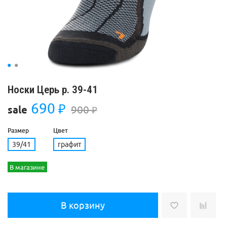
Носки Церь р. 39-41
690
₽
900
sale
₽
Размер
Цвет
39/41
графит
В магазине
В корзину