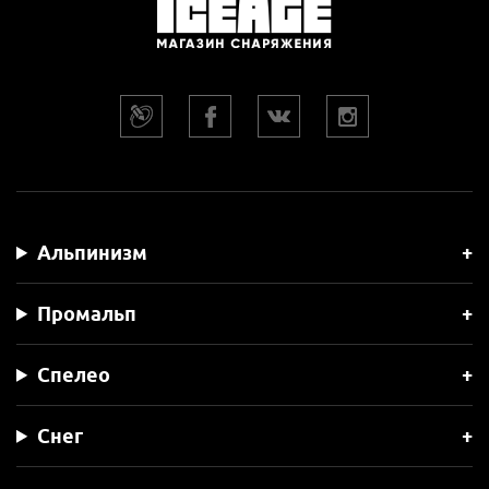
Альпинизм
Промальп
Спелео
Снег