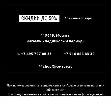
СКИДКИ ДО 50%
Архивные товары
119619, Москва,
магазин «Ледниковый период»
+7 495 727 06 33
+7 916 888 83 32
shop@ice-age.ru
При использовании материалов сайта Ice-Age.ru ссылка на источник
обязательна.
Вся представленная на сайте информация носит информационный
характер и не является публичной офертой, определяемой
положениями Статьи 437(2) Гражданского кодекса РФ. Ознакомиться с
полной версией публичной оферты можно
на этой странице