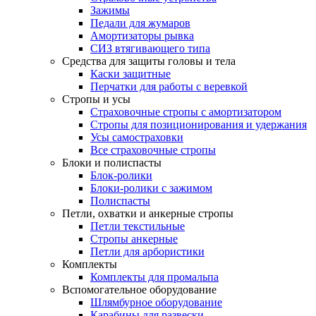
Зажимы
Педали для жумаров
Амортизаторы рывка
СИЗ втягивающего типа
Средства для защиты головы и тела
Каски защитные
Перчатки для работы с веревкой
Стропы и усы
Страховочные стропы с амортизатором
Стропы для позиционирования и удержания
Усы самостраховки
Все страховочные стропы
Блоки и полиспасты
Блок-ролики
Блоки-ролики с зажимом
Полиспасты
Петли, охватки и анкерные стропы
Петли текстильные
Стропы анкерные
Петли для арбористики
Комплекты
Комплекты для промальпа
Вспомогательное оборудование
Шлямбурное оборудование
Карабины для развески