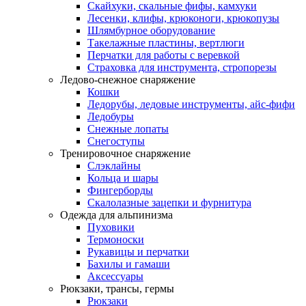
Скайхуки, скальные фифы, камхуки
Лесенки, клифы, крюконоги, крюкопузы
Шлямбурное оборудование
Такелажные пластины, вертлюги
Перчатки для работы с веревкой
Страховка для инструмента, стропорезы
Ледово-снежное снаряжение
Кошки
Ледорубы, ледовые инструменты, айс-фифи
Ледобуры
Снежные лопаты
Снегоступы
Тренировочное снаряжение
Слэклайны
Кольца и шары
Фингерборды
Скалолазные зацепки и фурнитура
Одежда для альпинизма
Пуховики
Термоноски
Рукавицы и перчатки
Бахилы и гамаши
Аксессуары
Рюкзаки, трансы, гермы
Рюкзаки