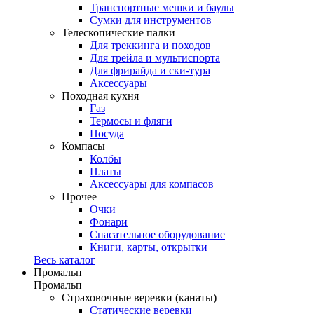
Транспортные мешки и баулы
Сумки для инструментов
Телескопические палки
Для треккинга и походов
Для трейла и мультиспорта
Для фрирайда и ски-тура
Аксессуары
Походная кухня
Газ
Термосы и фляги
Посуда
Компасы
Колбы
Платы
Аксессуары для компасов
Прочее
Очки
Фонари
Спасательное оборудование
Книги, карты, открытки
Весь каталог
Промальп
Промальп
Страховочные веревки (канаты)
Статические веревки