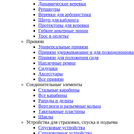
Динамические веревки
Репшнуры
Веревки для арбористики
Шнур для каблинга
Протекторы для веревки
Гибкие анкерные линии
Трос в оплетке
Привязи
Универсальные привязи
Привязи удерживающие и для позиционирова
Привязи для положения сидя
Наплечные ремни
Сидушки
Аксессуары
Все привязи
Соединительные элементы
Стальные карабины
Все карабины
Рапиды и дельты
Вертлюги и разъемные кольца
Такелажные пластины
Шаклы
Устройства для страховки, спуска и подъема
Спусковые устройства
Страховочные устройства