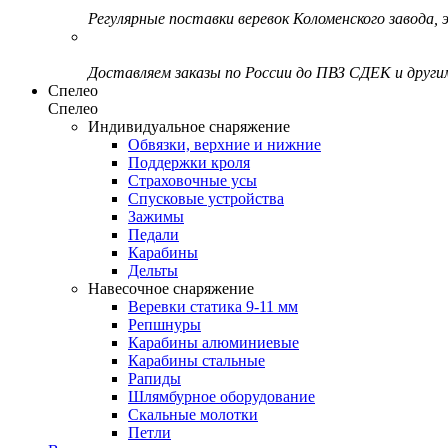
Регулярные поставки веревок Коломенского завода, э
Доставляем заказы по России до ПВЗ СДЕК и друг
Спелео
Спелео
Индивидуальное снаряжение
Обвязки, верхние и нижние
Поддержки кроля
Страховочные усы
Спусковые устройства
Зажимы
Педали
Карабины
Дельты
Навесочное снаряжение
Веревки статика 9-11 мм
Репшнуры
Карабины алюминиевые
Карабины стальные
Рапиды
Шлямбурное оборудование
Скальные молотки
Петли