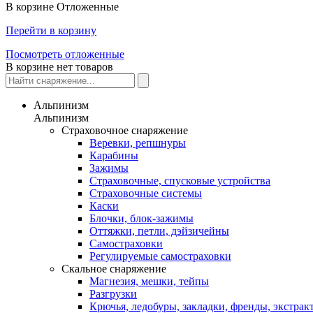
В корзине
Отложенные
Перейти в корзину
Посмотреть отложенные
В корзине нет товаров
Альпинизм
Альпинизм
Страховочное снаряжение
Веревки, репшнуры
Карабины
Зажимы
Страховочные, спусковые устройства
Страховочные системы
Каски
Блочки, блок-зажимы
Оттяжки, петли, дэйзичейны
Самостраховки
Регулируемые самостраховки
Скальное снаряжение
Магнезия, мешки, тейпы
Разгрузки
Крючья, ледобуры, закладки, френды, экстрак