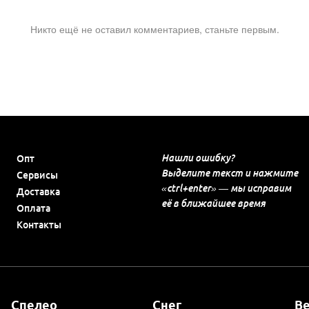
Никто ещё не оставил комментариев, станьте первым.
Нашли ошибку?
Опт
Выделите текст и нажмите
Сервисы
«ctrl+enter» — мы исправим
Доставка
её в ближайшее время
Оплата
Контакты
Спелео
Снег
В