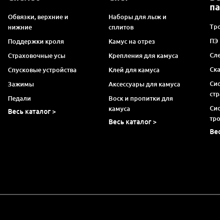
п
Обвязки, верхние и
Наборы для лыж и
Тро
нижние
сплитов
ПЭ
Поддержки кроля
Камус на отрез
Сл
Страховочные усы
Крепления для камуса
Ск
Спусковые устройства
Клей для камуса
Си
Зажимы
Аксессуары для камуса
ст
Педали
Воск и пропитки для
Си
камуса
Весь каталог >
тр
Весь каталог >
Ве