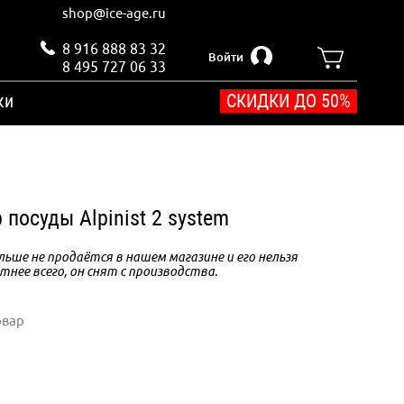
shop@ice-age.ru
8 916 888 83 32
Войти
8 495 727 06 33
ки
СКИДКИ ДО 50%
посуды Alpinist 2 system
ьше не продаётся в нашем магазине и его нельзя
тнее всего, он снят с производства.
овар