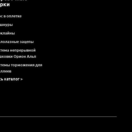
арки
с в оплетке
 шнуры
еклайны
алолазные зацепы
стема непрерывной
раховки Орион Альп
стемы торможения для
оллеев
сь каталог >