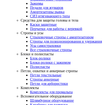
Зажимы
Педали для жумаров
Амортизаторы рывка
СИЗ втягивающего типа
Средства для защиты головы и тела
Каски защитные
Перчатки для работы с веревкой
Стропы и усы
Страховочные стропы с амортизатором
Стропы для позиционирования и удержания
Усы самостраховки
Все страховочные стропы
Блоки и полиспасты
Блок-ролики
Блоки-ролики с зажимом
Полиспасты
Петли, охватки и анкерные стропы
Петли текстильные
Стропы анкерные
Петли для арбористики
Комплекты
Комплекты для промальпа
Вспомогательное оборудование
Шлямбурное оборудование
Карабины для развески