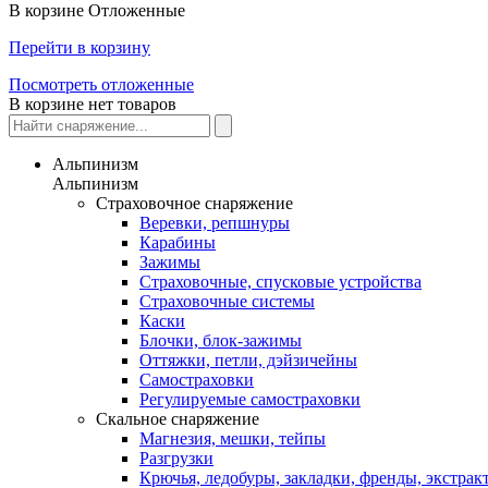
В корзине
Отложенные
Перейти в корзину
Посмотреть отложенные
В корзине нет товаров
Альпинизм
Альпинизм
Страховочное снаряжение
Веревки, репшнуры
Карабины
Зажимы
Страховочные, спусковые устройства
Страховочные системы
Каски
Блочки, блок-зажимы
Оттяжки, петли, дэйзичейны
Самостраховки
Регулируемые самостраховки
Скальное снаряжение
Магнезия, мешки, тейпы
Разгрузки
Крючья, ледобуры, закладки, френды, экстрак