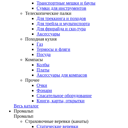
Транспортные мешки и баулы
Сумки для инструментов
Телескопические палки
Для треккинга и походов
Для трейла и мультиспорта
Для фрирайда и ски-тура
Аксессуары
Походная кухня
Газ
Термосы и фляги
Посуда
Компасы
Колбы
Платы
Аксессуары для компасов
Прочее
Очки
Фонари
Спасательное оборудование
Книги, карты, открытки
Весь каталог
Промальп
Промальп
Страховочные веревки (канаты)
Статические веревки