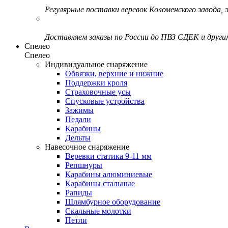
Регулярные поставки веревок Коломенского завода, э
Доставляем заказы по России до ПВЗ СДЕК и друг
Спелео
Спелео
Индивидуальное снаряжение
Обвязки, верхние и нижние
Поддержки кроля
Страховочные усы
Спусковые устройства
Зажимы
Педали
Карабины
Дельты
Навесочное снаряжение
Веревки статика 9-11 мм
Репшнуры
Карабины алюминиевые
Карабины стальные
Рапиды
Шлямбурное оборудование
Скальные молотки
Петли