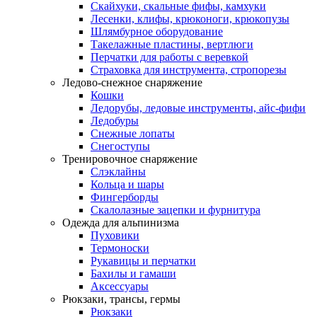
Скайхуки, скальные фифы, камхуки
Лесенки, клифы, крюконоги, крюкопузы
Шлямбурное оборудование
Такелажные пластины, вертлюги
Перчатки для работы с веревкой
Страховка для инструмента, стропорезы
Ледово-снежное снаряжение
Кошки
Ледорубы, ледовые инструменты, айс-фифи
Ледобуры
Снежные лопаты
Снегоступы
Тренировочное снаряжение
Слэклайны
Кольца и шары
Фингерборды
Скалолазные зацепки и фурнитура
Одежда для альпинизма
Пуховики
Термоноски
Рукавицы и перчатки
Бахилы и гамаши
Аксессуары
Рюкзаки, трансы, гермы
Рюкзаки