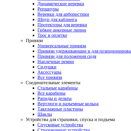
Динамические веревки
Репшнуры
Веревки для арбористики
Шнур для каблинга
Протекторы для веревки
Гибкие анкерные линии
Трос в оплетке
Привязи
Универсальные привязи
Привязи удерживающие и для позиционирова
Привязи для положения сидя
Наплечные ремни
Сидушки
Аксессуары
Все привязи
Соединительные элементы
Стальные карабины
Все карабины
Рапиды и дельты
Вертлюги и разъемные кольца
Такелажные пластины
Шаклы
Устройства для страховки, спуска и подъема
Спусковые устройства
Страховочные устройства