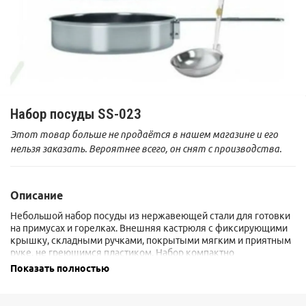
Набор посуды SS-023
Этот товар больше не продаётся в нашем магазине и его
нельзя заказать. Вероятнее всего, он снят с производства.
Описание
Небольшой набор посуды из нержавеющей стали для готовки
на примусах и горелках. Внешняя кастрюля с фиксирующими
крышку, складными ручками, покрытыми мягким и приятным
руке, не греющимся пластиком. Набор компактно
складывается в большую кастрюлю и для транспортировки
Показать полностью
упаковывается в нейлоновый чехол.