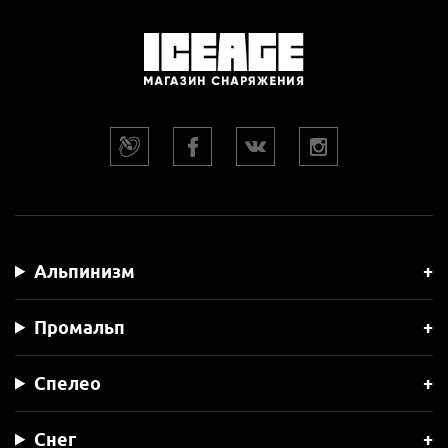
Альпинизм
Промальп
Спелео
Снег