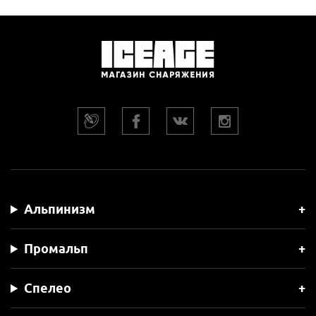
Альпинизм
Промальп
Спелео