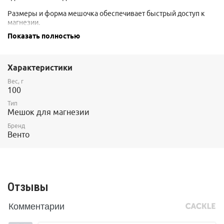
Размеры и форма мешочка обеспечивает быстрый доступ к
магнезии.
Мешочек снабжен поясом, петелькой для щетки, карманом на
Показать полностью
молнии для хранения ключей или пластыря.
Жесткая вставка по окружности обеспечивает удобный доступ.
Характеристики
Внутренняя часть мешочка из мягкого флиса.
Вес, г
100
Тип
Мешок для магнезии
Бренд
Венто
Отзывы
Комментарии