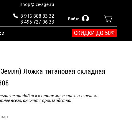
shop@ice-age.ru
8 916 888 83 32
Войти
8 495 727 06 33
ки
СКИДКИ ДО 50%
 Земля) Ложка титановая складная
308
ьше не продаётся в нашем магазине и его нельзя
тнее всего, он снят с производства.
овар