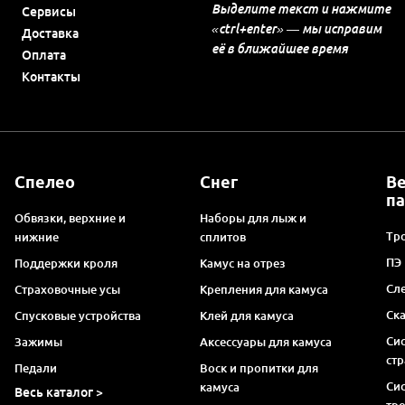
Выделите текст и нажмите
Сервисы
«ctrl+enter» — мы исправим
Доставка
её в ближайшее время
Оплата
Контакты
Спелео
Снег
В
п
Обвязки, верхние и
Наборы для лыж и
Тро
нижние
сплитов
ПЭ
Поддержки кроля
Камус на отрез
Сл
Страховочные усы
Крепления для камуса
Ск
Спусковые устройства
Клей для камуса
Си
Зажимы
Аксессуары для камуса
ст
Педали
Воск и пропитки для
Си
камуса
Весь каталог >
тр