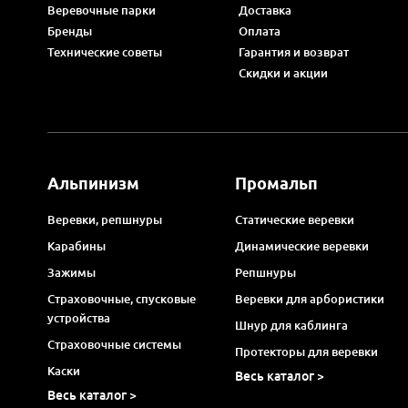
Веревочные парки
Доставка
Бренды
Оплата
Технические советы
Гарантия и возврат
Скидки и акции
Альпинизм
Промальп
Веревки, репшнуры
Статические веревки
Карабины
Динамические веревки
Зажимы
Репшнуры
Страховочные, спусковые
Веревки для арбористики
устройства
Шнур для каблинга
Страховочные системы
Протекторы для веревки
Каски
Весь каталог >
Весь каталог >