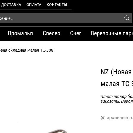
ДОСТАВКА
ОПЛАТА
КОНТАКТЫ
Промальп
Спелео
Снег
Веревочные пар
вая складная малая TC-308
NZ (Новая
малая TC-
Этот товар бол
заказать. Вероя
архивный т