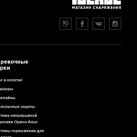
еревочные
арки
с в оплетке
 шнуры
еклайны
алолазные зацепы
стема непрерывной
раховки Орион Альп
стемы торможения для
оллеев