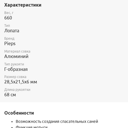
Система быстрой сборки соединяет ручку и совок без нажатия
Характеристики
кнопок.
Вес, г
660
Тип
Лопата
Бренд
Pieps
Материал совка
Алюминий
Тип рукояти
Г-образная
Размер совка
28,5x21,5x6 мм
Длина рукоятки
68 см
Особенности
Возможность создания спасательных саней
Функция мотыги