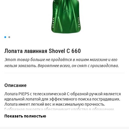
Лопата лавинная Shovel C 660
Этот товар больше не продаётся в нашем магазине и его
нельзя заказать. Вероятнее всего, он снят с производства.
Описание
Лопата PIEPS с телескопической C-образной ручкой является
идеальной лопатой для эффективного поиска пострадавших.
Лопата имеет легкий вес и максимальную прочность.
Г-образная рукоятка обеспечивает удобство в обращении,
даже в толстых перчатках.
Показать полностью
Телескопическая ручка с овальным профилем,
предотвращающим прокручивание во время копания.