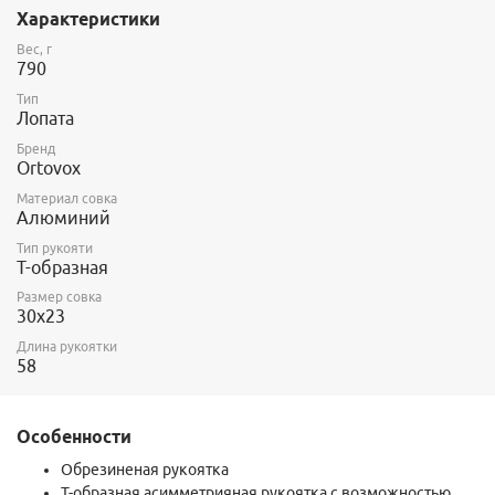
лезвия.
Характеристики
Вес, г
790
Тип
Лопата
Бренд
Ortovox
Материал совка
Алюминий
Тип рукояти
Т-образная
Размер совка
30х23
Длина рукоятки
58
Особенности
Обрезиненая рукоятка
T-образная асимметрияная рукоятка с возможностью