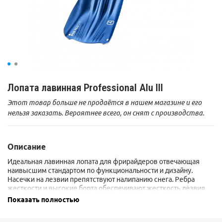
Лопата лавинная Professional Alu III
Этот товар больше не продаётся в нашем магазине и его
нельзя заказать. Вероятнее всего, он снят с производства.
Описание
Идеальная лавинная лопата для фрирайдеров отвечающая
наивысшим стандартом по функциональности и дизайну.
Насечки на лезвии препятствуют налипанию снега. Ребра
жесткости и высокие борта обеспечивают жесткость лезвия,
которое к тому же выполнено из сплава алюминия с магнием.
Показать полностью
Рукоятку можно настроить, как для правшей, так и для левшей.
Ребра жесткости и высокие борта обеспечивают жесткость