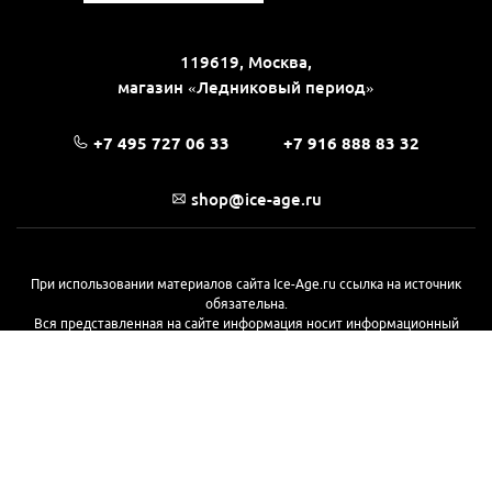
119619, Москва,
магазин «Ледниковый период»
+7 495 727 06 33
+7 916 888 83 32
shop@ice-age.ru
При использовании материалов сайта Ice-Age.ru ссылка на источник
обязательна.
Вся представленная на сайте информация носит информационный
характер и не является публичной офертой, определяемой
положениями Статьи 437(2) Гражданского кодекса РФ. Ознакомиться с
полной версией публичной оферты можно
на этой странице
© 2017—2026, «Ледниковый период»