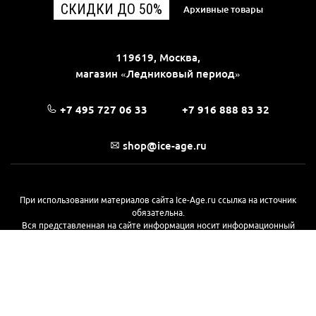
СКИДКИ ДО 50%
Архивные товары
119619, Москва,
магазин «Ледниковый период»
+7 495 727 06 33
+7 916 888 83 32
shop@ice-age.ru
При использовании материалов сайта Ice-Age.ru ссылка на источник
обязательна.
Вся представленная на сайте информация носит информационный
характер и не является публичной офертой, определяемой
положениями Статьи 437(2) Гражданского кодекса РФ. Ознакомиться с
полной версией публичной оферты можно
на этой странице
© 2017—2026, «Ледниковый период»