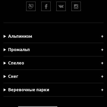
Альпинизм
Промальп
Спелео
Снег
Веревочные парки