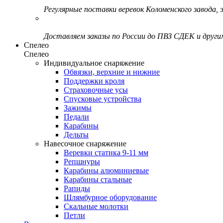
Регулярные поставки веревок Коломенского завода, э
Доставляем заказы по России до ПВЗ СДЕК и друг
Спелео
Спелео
Индивидуальное снаряжение
Обвязки, верхние и нижние
Поддержки кроля
Страховочные усы
Спусковые устройства
Зажимы
Педали
Карабины
Дельты
Навесочное снаряжение
Веревки статика 9-11 мм
Репшнуры
Карабины алюминиевые
Карабины стальные
Рапиды
Шлямбурное оборудование
Скальные молотки
Петли