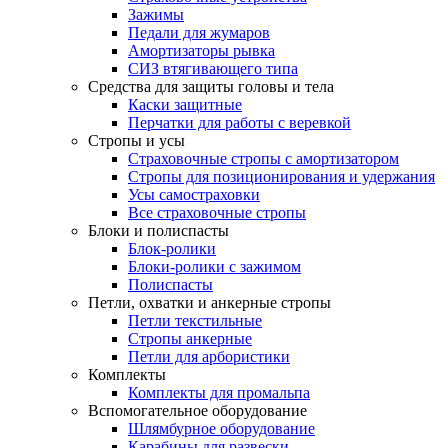
Зажимы
Педали для жумаров
Амортизаторы рывка
СИЗ втягивающего типа
Средства для защиты головы и тела
Каски защитные
Перчатки для работы с веревкой
Стропы и усы
Страховочные стропы с амортизатором
Стропы для позиционирования и удержания
Усы самостраховки
Все страховочные стропы
Блоки и полиспасты
Блок-ролики
Блоки-ролики с зажимом
Полиспасты
Петли, охватки и анкерные стропы
Петли текстильные
Стропы анкерные
Петли для арбористики
Комплекты
Комплекты для промальпа
Вспомогательное оборудование
Шлямбурное оборудование
Карабины для развески