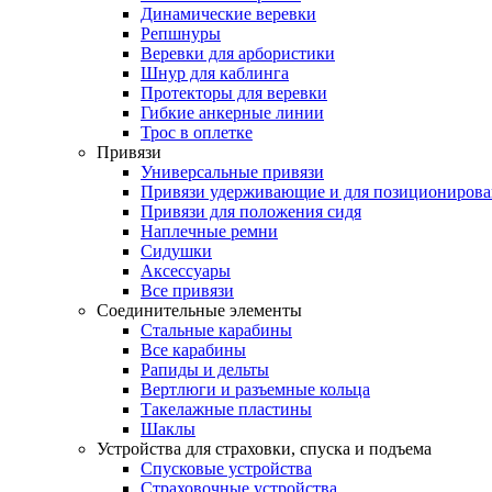
Динамические веревки
Репшнуры
Веревки для арбористики
Шнур для каблинга
Протекторы для веревки
Гибкие анкерные линии
Трос в оплетке
Привязи
Универсальные привязи
Привязи удерживающие и для позиционирова
Привязи для положения сидя
Наплечные ремни
Сидушки
Аксессуары
Все привязи
Соединительные элементы
Стальные карабины
Все карабины
Рапиды и дельты
Вертлюги и разъемные кольца
Такелажные пластины
Шаклы
Устройства для страховки, спуска и подъема
Спусковые устройства
Страховочные устройства