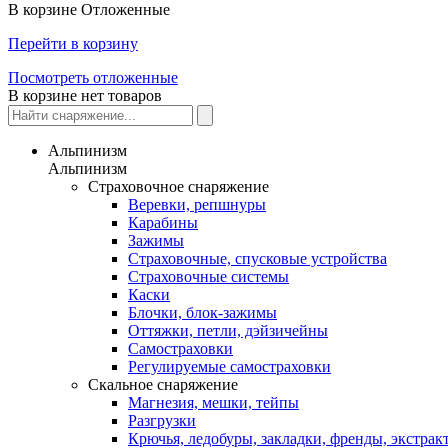
В корзине
Отложенные
Перейти в корзину
Посмотреть отложенные
В корзине нет товаров
Альпинизм
Альпинизм
Страховочное снаряжение
Веревки, репшнуры
Карабины
Зажимы
Страховочные, спусковые устройства
Страховочные системы
Каски
Блочки, блок-зажимы
Оттяжки, петли, дэйзичейны
Самостраховки
Регулируемые самостраховки
Скальное снаряжение
Магнезия, мешки, тейпы
Разгрузки
Крючья, ледобуры, закладки, френды, экстрак