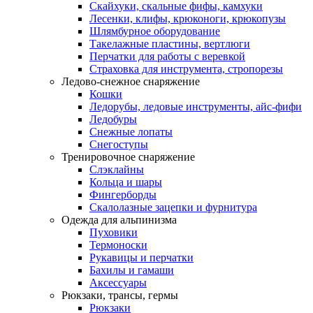
Скайхуки, скальные фифы, камхуки
Лесенки, клифы, крюконоги, крюкопузы
Шлямбурное оборудование
Такелажные пластины, вертлюги
Перчатки для работы с веревкой
Страховка для инструмента, стропорезы
Ледово-снежное снаряжение
Кошки
Ледорубы, ледовые инструменты, айс-фифи
Ледобуры
Снежные лопаты
Снегоступы
Тренировочное снаряжение
Слэклайны
Кольца и шары
Фингерборды
Скалолазные зацепки и фурнитура
Одежда для альпинизма
Пуховики
Термоноски
Рукавицы и перчатки
Бахилы и гамаши
Аксессуары
Рюкзаки, трансы, гермы
Рюкзаки