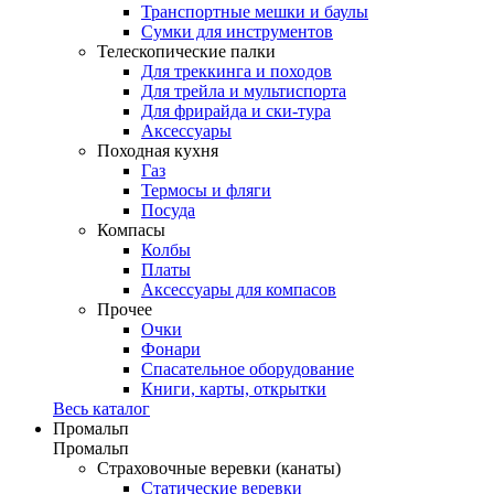
Транспортные мешки и баулы
Сумки для инструментов
Телескопические палки
Для треккинга и походов
Для трейла и мультиспорта
Для фрирайда и ски-тура
Аксессуары
Походная кухня
Газ
Термосы и фляги
Посуда
Компасы
Колбы
Платы
Аксессуары для компасов
Прочее
Очки
Фонари
Спасательное оборудование
Книги, карты, открытки
Весь каталог
Промальп
Промальп
Страховочные веревки (канаты)
Статические веревки