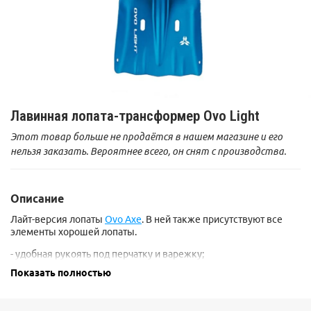
Лавинная лопата-трансформер Ovo Light
Этот товар больше не продаётся в нашем магазине и его
нельзя заказать. Вероятнее всего, он снят с производства.
Описание
Лайт-версия лопаты
Ovo Axe
. В ней также присутствуют все
элементы хорошей лопаты.
- удобная рукоять под перчатку и варежку;
Показать полностью
- возможность повернуть рукоять на 180 градусов (для другой
руки);
- телескопическая + разборная = компактная;