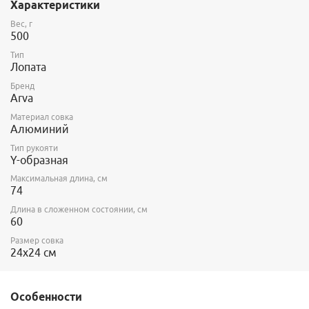
Характеристики
- металлический совок, что увеличивает область применения;
Вес, г
500
Специальное гофрированное лезвие было разработано чтобы
Тип
копать жесткий снег и лед.
Лопата
Эргономичная ручка удобно лежит в руке.
Бренд
Arva
Материал совка
Алюминий
Тип рукояти
Y-образная
Максимальная длина, см
74
Длина в сложенном состоянии, см
60
Размер совка
24x24 см
Особенности