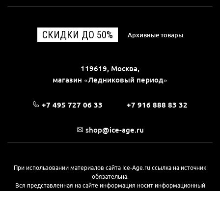
СКИДКИ ДО 50%
Архивные товары
119619, Москва,
магазин «Ледниковый период»
+7 495 727 06 33
+7 916 888 83 32
shop@ice-age.ru
При использовании материалов сайта Ice-Age.ru ссылка на источник
обязательна.
Вся представленная на сайте информация носит информационный
характер и не является публичной офертой, определяемой
положениями Статьи 437(2) Гражданского кодекса РФ. Ознакомиться с
полной версией публичной оферты можно
на этой странице