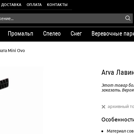
ДОСТАВКА
ОПЛАТА
КОНТАКТЫ
Промальп
Спелео
Снег
Веревочные пар
ата Mini Ovo
Arva Лавин
Этот товар бол
заказать. Вероя
архивный т
Особенност
Материал сов