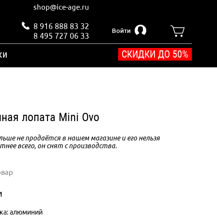
shop@ice-age.ru
8 916 888 83 32
Войти
8 495 727 06 33
ки
СКИДКИ ДО 50%
ная лопата Mini Ovo
ьше не продаётся в нашем магазине и его нельзя
тнее всего, он снят с производства.
овар
и
ка: алюминий