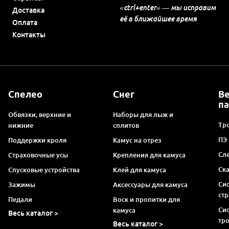
«ctrl+enter» — мы исправим
Доставка
её в ближайшее время
Оплата
Контакты
Спелео
Снег
В
п
Обвязки, верхние и
Наборы для лыж и
Тро
нижние
сплитов
ПЭ
Поддержки кроля
Камус на отрез
Сл
Страховочные усы
Крепления для камуса
Ск
Спусковые устройства
Клей для камуса
Си
Зажимы
Аксессуары для камуса
ст
Педали
Воск и пропитки для
Си
камуса
Весь каталог >
тр
Весь каталог >