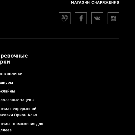
еревочные
арки
с в оплетке
 шнуры
еклайны
алолазные зацепы
стема непрерывной
раховки Орион Альп
стемы торможения для
оллеев