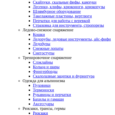
Скайхуки, скальные фифы, камхуки
Лесенки, клифы, крюконоги, крюкопузы
Шлямбурное оборудование
Такелажные пластины, вертлюги
Перчатки для работы с веревкой
Страховка для инструмента, стропорезы
Ледово-снежное снаряжение
Кошки
Ледорубы, ледовые инструменты, айс-фифи
Ледобуры
Снежные лопаты
Снегоступы
Тренировочное снаряжение
Слэклайны
Кольца и шары
Фингерборды
Скалолазные зацепки и фурнитура
Одежда для альпинизма
Пуховики
Термоноски
Рукавицы и перчатки
Бахилы и гамаши
Аксессуары
Рюкзаки, трансы, гермы
Рюкзаки