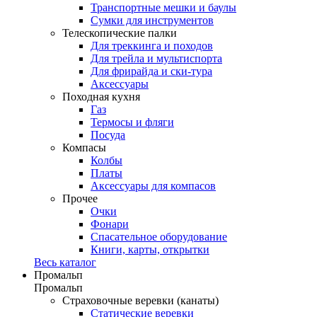
Транспортные мешки и баулы
Сумки для инструментов
Телескопические палки
Для треккинга и походов
Для трейла и мультиспорта
Для фрирайда и ски-тура
Аксессуары
Походная кухня
Газ
Термосы и фляги
Посуда
Компасы
Колбы
Платы
Аксессуары для компасов
Прочее
Очки
Фонари
Спасательное оборудование
Книги, карты, открытки
Весь каталог
Промальп
Промальп
Страховочные веревки (канаты)
Статические веревки