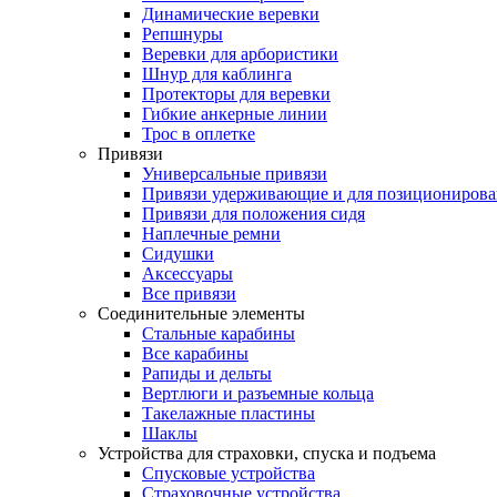
Динамические веревки
Репшнуры
Веревки для арбористики
Шнур для каблинга
Протекторы для веревки
Гибкие анкерные линии
Трос в оплетке
Привязи
Универсальные привязи
Привязи удерживающие и для позиционирова
Привязи для положения сидя
Наплечные ремни
Сидушки
Аксессуары
Все привязи
Соединительные элементы
Стальные карабины
Все карабины
Рапиды и дельты
Вертлюги и разъемные кольца
Такелажные пластины
Шаклы
Устройства для страховки, спуска и подъема
Спусковые устройства
Страховочные устройства