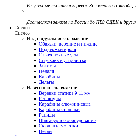
Регулярные поставки веревок Коломенского завода, э
Доставляем заказы по России до ПВЗ СДЕК и друг
Спелео
Спелео
Индивидуальное снаряжение
Обвязки, верхние и нижние
Поддержки кроля
Страховочные усы
Спусковые устройства
Зажимы
Педали
Карабины
Дельты
Навесочное снаряжение
Веревки статика 9-11 мм
Репшнуры
Карабины алюминиевые
Карабины стальные
Рапиды
Шлямбурное оборудование
Скальные молотки
Петли