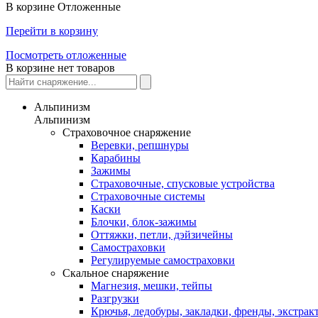
В корзине
Отложенные
Перейти в корзину
Посмотреть отложенные
В корзине нет товаров
Альпинизм
Альпинизм
Страховочное снаряжение
Веревки, репшнуры
Карабины
Зажимы
Страховочные, спусковые устройства
Страховочные системы
Каски
Блочки, блок-зажимы
Оттяжки, петли, дэйзичейны
Самостраховки
Регулируемые самостраховки
Скальное снаряжение
Магнезия, мешки, тейпы
Разгрузки
Крючья, ледобуры, закладки, френды, экстрак