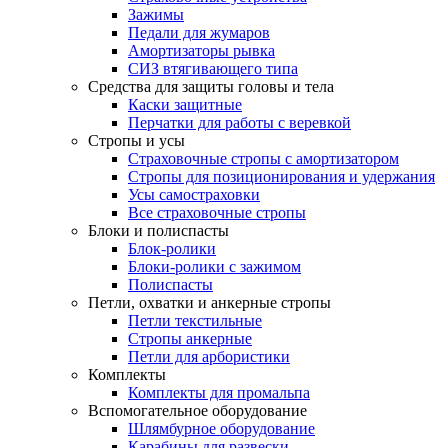
Зажимы
Педали для жумаров
Амортизаторы рывка
СИЗ втягивающего типа
Средства для защиты головы и тела
Каски защитные
Перчатки для работы с веревкой
Стропы и усы
Страховочные стропы с амортизатором
Стропы для позиционирования и удержания
Усы самостраховки
Все страховочные стропы
Блоки и полиспасты
Блок-ролики
Блоки-ролики с зажимом
Полиспасты
Петли, охватки и анкерные стропы
Петли текстильные
Стропы анкерные
Петли для арбористики
Комплекты
Комплекты для промальпа
Вспомогательное оборудование
Шлямбурное оборудование
Карабины для развески