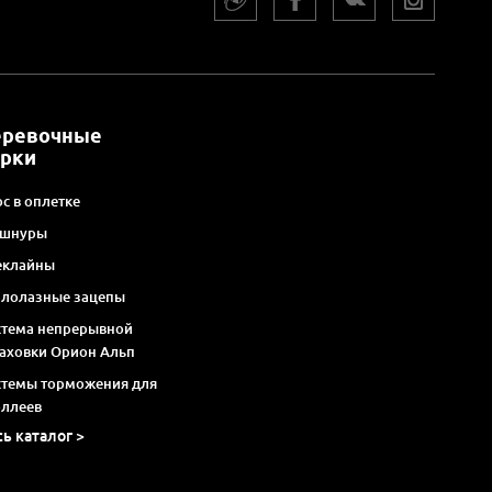
еревочные
арки
с в оплетке
 шнуры
еклайны
алолазные зацепы
стема непрерывной
раховки Орион Альп
стемы торможения для
оллеев
сь каталог >