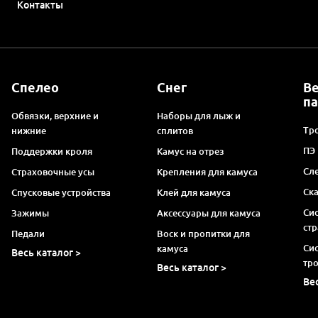
Контакты
Спелео
Снег
В
п
Обвязки, верхние и
Наборы для лыж и
Тро
нижние
сплитов
ПЭ
Поддержки кроля
Камус на отрез
Сл
Страховочные усы
Крепления для камуса
Ск
Спусковые устройства
Клей для камуса
Си
Зажимы
Аксессуары для камуса
ст
Педали
Воск и пропитки для
Си
камуса
Весь каталог >
тр
Весь каталог >
Ве