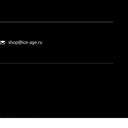
shop@ice-age.ru
офертой, определяемой
ты можно
на этой странице