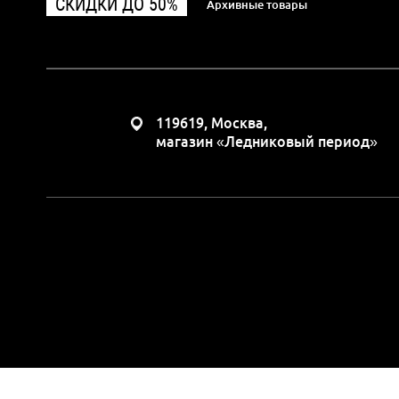
СКИДКИ ДО 50%
Архивные товары
119619, Москва,
магазин «Ледниковый период»
Вся представленная н
положениями Статьи 437