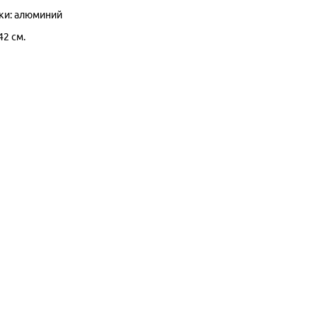
ки: алюминий
42 см.