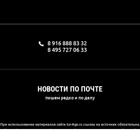
8 916 888 83 32
8 495 727 06 33
НОВОСТИ ПО ПОЧТЕ
пишем редко и по делу
При использовании материалов сайта Ice-Age.ru ссылка на источник обязательна.
а сайте информация носит информационный характер и не является публичной 
(2) Гражданского кодекса РФ. Ознакомиться с полной версией публичной офер