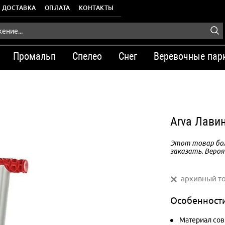
ДОСТАВКА
ОПЛАТА
КОНТАКТЫ
Промальп
Спелео
Снег
Веревочные пар
Arva Лави
Этот товар бол
заказать. Вероя
архивный т
Особенност
Материал сов