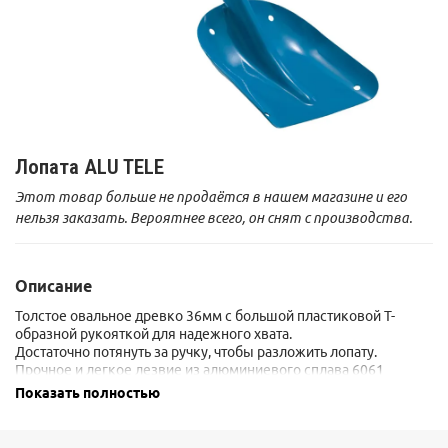
Лопата ALU TELE
Этот товар больше не продаётся в нашем магазине и его
нельзя заказать. Вероятнее всего, он снят с производства.
Описание
Толстое овальное древко 36мм с большой пластиковой Т-
образной рукояткой для надежного хвата.
Достаточно потянуть за ручку, чтобы разложить лопату.
Прочное и легкое лезвие из алюминиевого сплава 6061
отличается гладкой поверхностью с эпоксидным покрытием,
Показать полностью
что упрощает работу в снегу.
Четыре отверстия на лезвии позволяют использовать лопату
как снежный якорь и носить ее на петле через плечо.