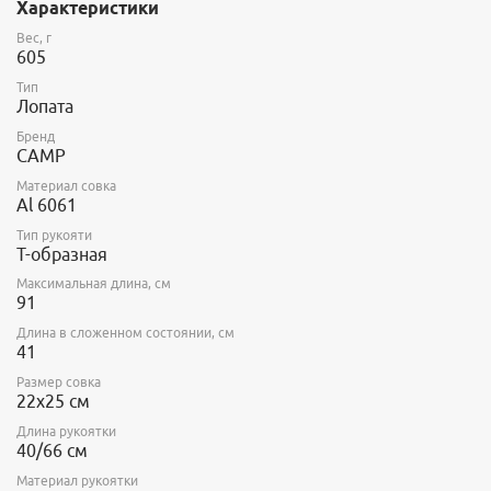
Характеристики
Телескопическое древко из алюминиевого сплава 6005
раздвигается до длины 66см.
Вес, г
Область применения: ски-альпинизм
605
Тип
Лопата
Бренд
CAMP
Материал совка
Al 6061
Тип рукояти
Т-образная
Максимальная длина, см
91
Длина в сложенном состоянии, см
41
Размер совка
22х25 см
Длина рукоятки
40/66 см
Материал рукоятки