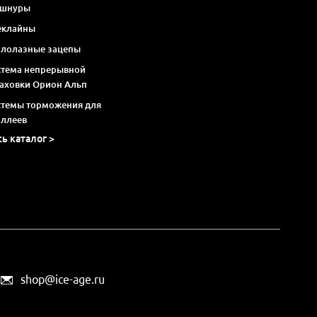
 шнуры
еклайны
алолазные зацепы
стема непрерывной
раховки Орион Альп
стемы торможения для
оллеев
сь каталог >
shop@ice-age.ru