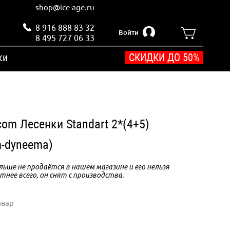
shop@ice-age.ru
8 916 888 83 32
Войти
8 495 727 06 33
ки
СКИДКИ ДО 50%
com Лесенки Standart 2*(4+5)
m-dyneema)
ьше не продаётся в нашем магазине и его нельзя
тнее всего, он снят с производства.
овар