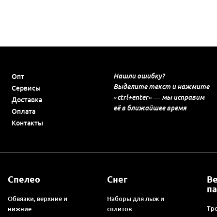
Нашли ошибку?
Опт
Выделите текст и нажмите
Сервисы
«ctrl+enter» — мы исправим
Доставка
её в ближайшее время
Оплата
Контакты
Спелео
Снег
В
п
Обвязки, верхние и
Наборы для лыж и
Тро
нижние
сплитов