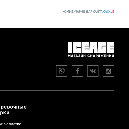
КОММЕНТАРИИ ДЛЯ САЙТА
CACKL
E
еревочные
арки
с в оплетке