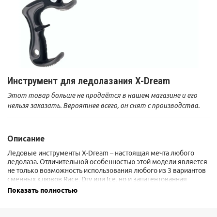
Инструмент для ледолазания X-Dream
Этот товар больше не продаётся в нашем магазине и его
нельзя заказать. Вероятнее всего, он снят с производства.
Описание
Ледовые инструменты X-Dream – настоящая мечта любого
ледолаза. Отличительной особенностью этой модели является
не только возможность использования любого из 3 вариантов
сменных клювов Race, Dry или Ice, но и запатентованная
система регулировки рукоятки с двумя положениями Ice/Dry.
Показать полностью
Повернув болт над рукояткой, вы можете легко изменить угол
наклона рукоятки относительно угла наклона клюва.
В положении рукоятки Dry клюв инструмента имеет