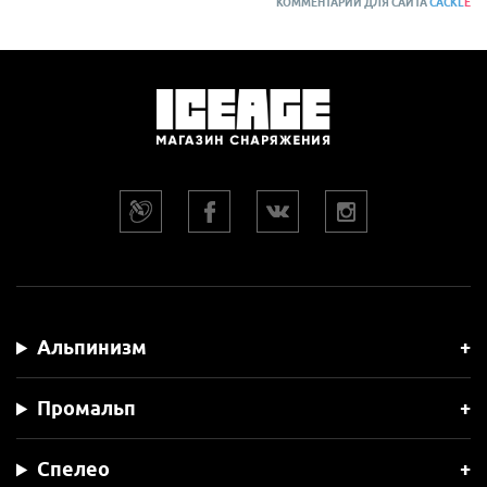
КОММЕНТАРИИ ДЛЯ САЙТА
CACKL
E
Альпинизм
Промальп
Спелео