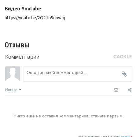
Для удобного и надежного хвата любой ледолаз сможет
Видео Youtube
идеально подогнать размер рукоятки по своей руке с помощью
регулируемой гарды (2 положения) и специальной накладки,
https://youtu.be/2Q21o5dowjg
которая регулирует высоту ручки.
Отзывы
Комментарии
Новые
Никто ещё не оставил комментариев, станьте первым.