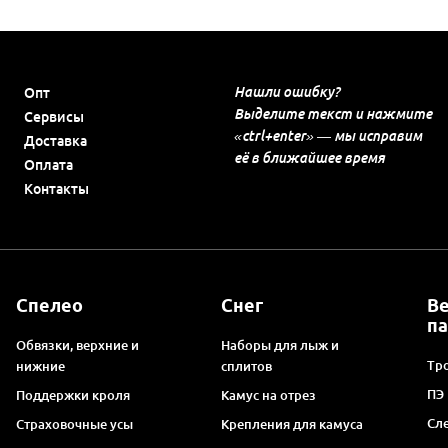
Нашли ошибку?
Опт
Выделите текст и нажмите
Сервисы
«ctrl+enter» — мы исправим
Доставка
её в ближайшее время
Оплата
Контакты
Спелео
Снег
В
п
Обвязки, верхние и
Наборы для лыж и
Тро
нижние
сплитов
ПЭ
Поддержки кроля
Камус на отрез
Сл
Страховочные усы
Крепления для камуса