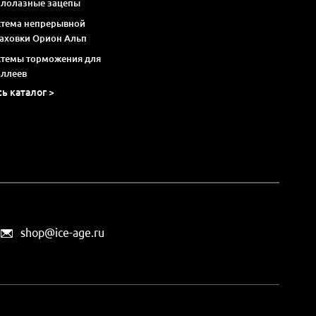
алолазные зацепы
стема непрерывной
раховки Орион Альп
стемы торможения для
оллеев
сь каталог >
shop@ice-age.ru