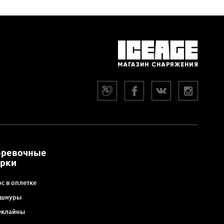
еревочные
арки
с в оплетке
 шнуры
еклайны