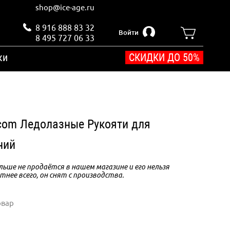
shop@ice-age.ru
8 916 888 83 32
Войти
8 495 727 06 33
ки
СКИДКИ ДО 50%
.com Ледолазные Рукояти для
ний
ьше не продаётся в нашем магазине и его нельзя
тнее всего, он снят с производства.
овар