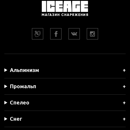
Альпинизм
Промальп
Спелео
Снег