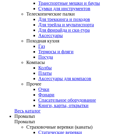
Транспортные мешки и баулы
Сумки для инструментов
Телескопические палки
Для треккинга и походов
Для трейла и мультиспорта
Для фрирайда и ски-тура
Аксессуары
Походная кухня
Газ
Термосы и фляги
Посуда
Компасы
Колбы
Платы
Аксессуары для компасов
Прочее
Очки
Фонари
Спасательное оборудование
Книги, карты, открытки
Весь каталог
Промальп
Промальп
Страховочные веревки (канаты)
Статические веревки