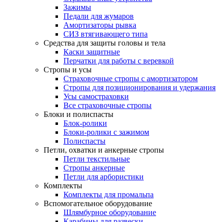
Зажимы
Педали для жумаров
Амортизаторы рывка
СИЗ втягивающего типа
Средства для защиты головы и тела
Каски защитные
Перчатки для работы с веревкой
Стропы и усы
Страховочные стропы с амортизатором
Стропы для позиционирования и удержания
Усы самостраховки
Все страховочные стропы
Блоки и полиспасты
Блок-ролики
Блоки-ролики с зажимом
Полиспасты
Петли, охватки и анкерные стропы
Петли текстильные
Стропы анкерные
Петли для арбористики
Комплекты
Комплекты для промальпа
Вспомогательное оборудование
Шлямбурное оборудование
Карабины для развески