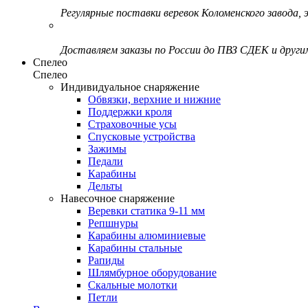
Регулярные поставки веревок Коломенского завода, э
Доставляем заказы по России до ПВЗ СДЕК и друг
Спелео
Спелео
Индивидуальное снаряжение
Обвязки, верхние и нижние
Поддержки кроля
Страховочные усы
Спусковые устройства
Зажимы
Педали
Карабины
Дельты
Навесочное снаряжение
Веревки статика 9-11 мм
Репшнуры
Карабины алюминиевые
Карабины стальные
Рапиды
Шлямбурное оборудование
Скальные молотки
Петли