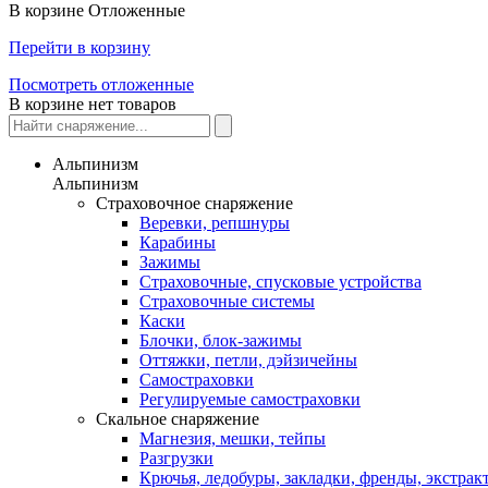
В корзине
Отложенные
Перейти в корзину
Посмотреть отложенные
В корзине нет товаров
Альпинизм
Альпинизм
Страховочное снаряжение
Веревки, репшнуры
Карабины
Зажимы
Страховочные, спусковые устройства
Страховочные системы
Каски
Блочки, блок-зажимы
Оттяжки, петли, дэйзичейны
Самостраховки
Регулируемые самостраховки
Скальное снаряжение
Магнезия, мешки, тейпы
Разгрузки
Крючья, ледобуры, закладки, френды, экстрак