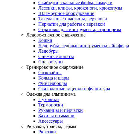
Скайхуки, скальные фифы, камхуки
Лесенки, клифы, крюконоги, крюкопузы
Шлямбурное оборудование
Такелажные пластины, вертлюги
Перчатки для работы с веревкой
Страховка для инструмента, стропорезы
Ледово-снежное снаряжение
Кошки
Ледорубы, ледовые инструменты, айс-фифи
Ледобуры
Снежные лопаты
Снегоступы
Тренировочное снаряжение
Слэклайны
Кольца и шары
Фингерборды
Скалолазные зацепки и фурнитура
Одежда для альпинизма
Пуховики
Термоноски
Рукавицы и перчатки
Бахилы и гамаши
Аксессуары
Рюкзаки, трансы, гермы
Рюкзаки