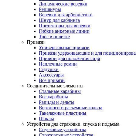
Динамические веревки
Репшнуры
Веревки для арбористики
Шнур для каблинга
Протекторы для веревки
Гибкие анкерные линии
Трос в оплетке
Привязи
Универсальные привязи
Привязи удерживающие и для позиционирова
Привязи для положения сидя
Наплечные ремни
Сидушки
Аксессуары
Все привязи
Соединительные элементы
Стальные карабины
Все карабины
Рапиды и дельты
Вертлюги и разъемные кольца
Такелажные пластины
Шаклы
Устройства для страховки, спуска и подъема
Спусковые устройства
Страховочные устройства