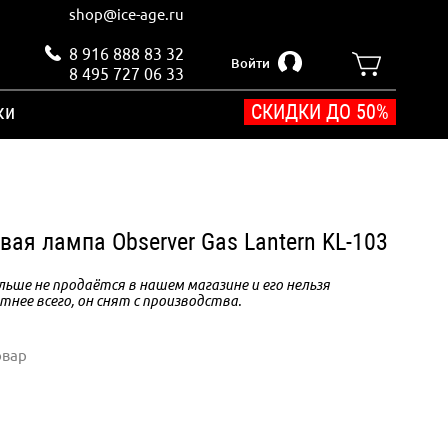
shop@ice-age.ru
8 916 888 83 32
Войти
8 495 727 06 33
ки
СКИДКИ ДО 50%
вая лампа Observer Gas Lantern KL-103
ьше не продаётся в нашем магазине и его нельзя
тнее всего, он снят с производства.
овар