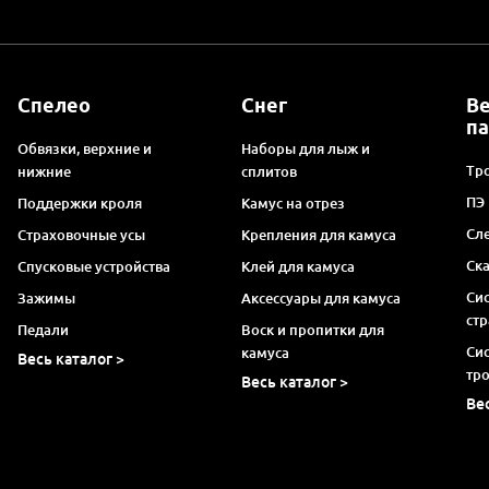
Спелео
Снег
В
п
Обвязки, верхние и
Наборы для лыж и
Тро
нижние
сплитов
ПЭ
Поддержки кроля
Камус на отрез
Сл
Страховочные усы
Крепления для камуса
Ск
Спусковые устройства
Клей для камуса
Си
Зажимы
Аксессуары для камуса
ст
Педали
Воск и пропитки для
Си
камуса
Весь каталог >
тр
Весь каталог >
Ве