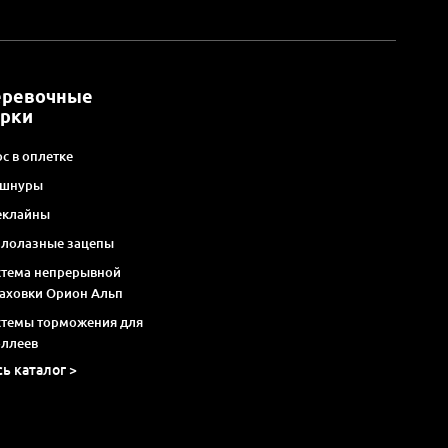
еревочные
арки
с в оплетке
 шнуры
еклайны
алолазные зацепы
стема непрерывной
раховки Орион Альп
стемы торможения для
оллеев
сь каталог >