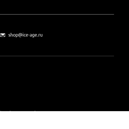
shop@ice-age.ru
офертой, определяемой
ты можно
на этой странице