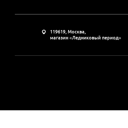
119619, Москва,
магазин «Ледниковый период»
Вся представленная н
положениями Статьи 437