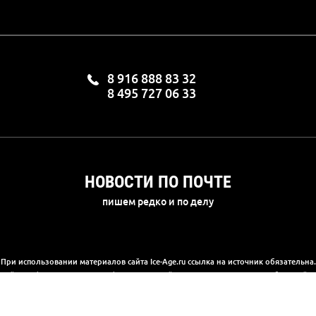
8 916 888 83 32
8 495 727 06 33
НОВОСТИ ПО ПОЧТЕ
пишем редко и по делу
При использовании материалов сайта Ice-Age.ru ссылка на источник обязательна.
а сайте информация носит информационный характер и не является публичной 
(2) Гражданского кодекса РФ. Ознакомиться с полной версией публичной офер
© 2003-2025, «Ледниковый период»