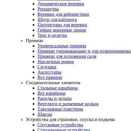
Динамические веревки
Репшнуры
Веревки для арбористики
Шнур для каблинга
Протекторы для веревки
Гибкие анкерные линии
Трос в оплетке
Привязи
Универсальные привязи
Привязи удерживающие и для позиционирова
Привязи для положения сидя
Наплечные ремни
Сидушки
Аксессуары
Все привязи
Соединительные элементы
Стальные карабины
Все карабины
Рапиды и дельты
Вертлюги и разъемные кольца
Такелажные пластины
Шаклы
Устройства для страховки, спуска и подъема
Спусковые устройства
Страховочные устройства