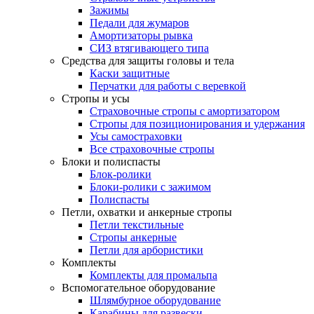
Зажимы
Педали для жумаров
Амортизаторы рывка
СИЗ втягивающего типа
Средства для защиты головы и тела
Каски защитные
Перчатки для работы с веревкой
Стропы и усы
Страховочные стропы с амортизатором
Стропы для позиционирования и удержания
Усы самостраховки
Все страховочные стропы
Блоки и полиспасты
Блок-ролики
Блоки-ролики с зажимом
Полиспасты
Петли, охватки и анкерные стропы
Петли текстильные
Стропы анкерные
Петли для арбористики
Комплекты
Комплекты для промальпа
Вспомогательное оборудование
Шлямбурное оборудование
Карабины для развески