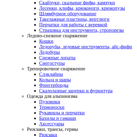
Скайхуки, скальные фифы, камхуки
Лесенки, клифы, крюконоги, крюкопузы
Шлямбурное оборудование
Такелажные пластины, вертлюги
Перчатки для работы с веревкой
Страховка для инструмента, стропорезы
Ледово-снежное снаряжение
Кошки
Ледорубы, ледовые инструменты, айс-фифи
Ледобуры
Снежные лопаты
Снегоступы
Тренировочное снаряжение
Слэклайны
Кольца и шары
Фингерборды
Скалолазные зацепки и фурнитура
Одежда для альпинизма
Пуховики
Термоноски
Рукавицы и перчатки
Бахилы и гамаши
Аксессуары
Рюкзаки, трансы, гермы
Рюкзаки