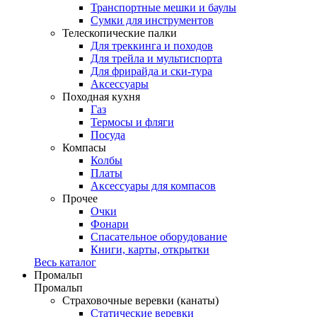
Транспортные мешки и баулы
Сумки для инструментов
Телескопические палки
Для треккинга и походов
Для трейла и мультиспорта
Для фрирайда и ски-тура
Аксессуары
Походная кухня
Газ
Термосы и фляги
Посуда
Компасы
Колбы
Платы
Аксессуары для компасов
Прочее
Очки
Фонари
Спасательное оборудование
Книги, карты, открытки
Весь каталог
Промальп
Промальп
Страховочные веревки (канаты)
Статические веревки