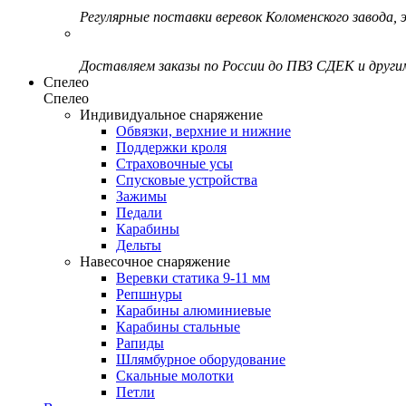
Регулярные поставки веревок Коломенского завода, э
Доставляем заказы по России до ПВЗ СДЕК и друг
Спелео
Спелео
Индивидуальное снаряжение
Обвязки, верхние и нижние
Поддержки кроля
Страховочные усы
Спусковые устройства
Зажимы
Педали
Карабины
Дельты
Навесочное снаряжение
Веревки статика 9-11 мм
Репшнуры
Карабины алюминиевые
Карабины стальные
Рапиды
Шлямбурное оборудование
Скальные молотки
Петли