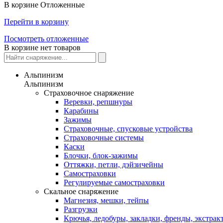
В корзине
Отложенные
Перейти в корзину
Посмотреть отложенные
В корзине нет товаров
Альпинизм
Альпинизм
Страховочное снаряжение
Веревки, репшнуры
Карабины
Зажимы
Страховочные, спусковые устройства
Страховочные системы
Каски
Блочки, блок-зажимы
Оттяжки, петли, дэйзичейны
Самостраховки
Регулируемые самостраховки
Скальное снаряжение
Магнезия, мешки, тейпы
Разгрузки
Крючья, ледобуры, закладки, френды, экстрак