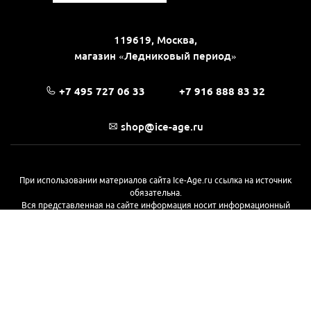
119619, Москва,
магазин «Ледниковый период»
+7 495 727 06 33
+7 916 888 83 32
shop@ice-age.ru
При использовании материалов сайта Ice-Age.ru ссылка на источник
обязательна.
Вся представленная на сайте информация носит информационный
характер и не является публичной офертой, определяемой
положениями Статьи 437(2) Гражданского кодекса РФ. Ознакомиться с
полной версией публичной оферты можно
на этой странице
© 2017—2026, «Ледниковый период»