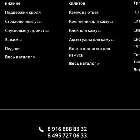
Тро
нижние
сплитов
ПЭ
Поддержки кроля
Камус на отрез
Сл
Страховочные усы
Крепления для камуса
Ск
Спусковые устройства
Клей для камуса
Си
Зажимы
Аксессуары для камуса
ст
Педали
Воск и пропитки для
Си
камуса
Весь каталог >
тр
Весь каталог >
Ве
8 916 888 83 32
8 495 727 06 33