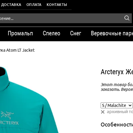
ДОСТАВКА
ОПЛАТА
КОНТАКТЫ
Промальп
Спелео
Снег
Веревочные пар
ка Atom LT Jacket
Arcteryx Ж
Этот товар бол
заказать. Вероя
архивный т
Особенност