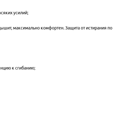
всяких усилий;
дышит, максимально комфортен. Защита от истирания по
енцию к сгибанию;