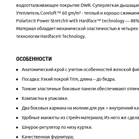
водоотталкивающее покрытие DWR. Суперлегкая дышащая эл
Утеплитель Coreloft™ 60 gm/m² - теплый и хорошо сжимаем
Polartec® Power Stretch® with Hardface™ technology — 88%П
Материал обладает механической эластичностью в четырех
технологии Hardface® Technology.
ОСОБЕННОСТИ
Анатомический крой с учетом особенностей женской фиг
Посадка: Узкий покрой Trim, длина – до бедра.
Тонкие эластичные боковые панели обеспечивают отличн
Компактна в упаковке.
Два боковых кармана на молнии для рук + внутренний ка
Удобные манжеты из стрейч-материала; Из него же сдела
Шнурок-регулятор по низу куртки.
Качественная фурнитура;