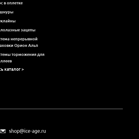
с в оплетке
 шнуры
еклайны
алолазные зацепы
стема непрерывной
раховки Орион Альп
стемы торможения для
оллеев
сь каталог >
shop@ice-age.ru