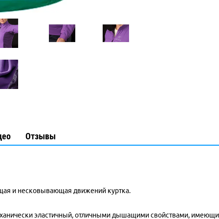
део
Отзывы
ащая и несковывающая движений куртка.
, механически эластичный, отличными дышащими свойствами, имеющ