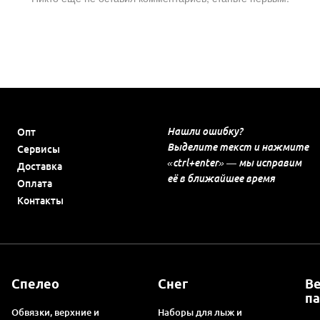
Нашли ошибку?
Опт
Выделите текст и нажмите
Сервисы
«ctrl+enter» — мы исправим
Доставка
её в ближайшее время
Оплата
Контакты
Спелео
Снег
В
п
Обвязки, верхние и
Наборы для лыж и