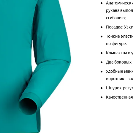
Анатомически
рукава выполн
сгибанию;
Посадка: Узки
Тонкие эласт
по фигуре.
Компактна в 
Два боковых 
Удобные манж
воротник - ва
Шнурок-регул
Качественная