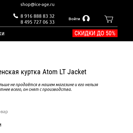
shop@ice-age.ru
8 916 888 83 32
Войти
8 495 727 06 33
ки
СКИДКИ ДО 50%
енская куртка Atom LT Jacket
ьше не продаётся в нашем магазине и его нельзя
тнее всего, он снят с производства.
овар
и