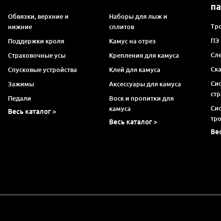
п
Обвязки, верхние и
Наборы для лыж и
Тро
нижние
сплитов
ПЭ
Поддержки кроля
Камус на отрез
Сл
Страховочные усы
Крепления для камуса
Ск
Спусковые устройства
Клей для камуса
Си
Зажимы
Аксессуары для камуса
ст
Педали
Воск и пропитки для
Си
камуса
Весь каталог >
тр
Весь каталог >
Ве