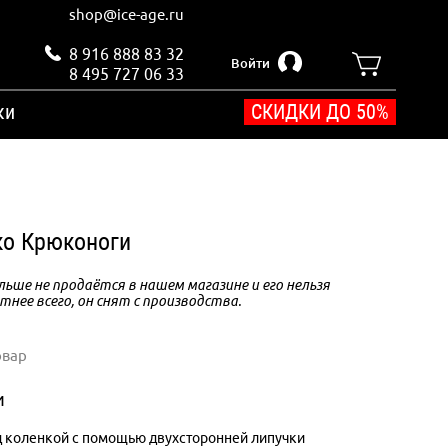
shop@ice-age.ru
8 916 888 83 32
Войти
8 495 727 06 33
ки
СКИДКИ ДО 50%
о Крюконоги
ьше не продаётся в нашем магазине и его нельзя
тнее всего, он снят с производства.
овар
и
 коленкой с помощью двухсторонней липучки