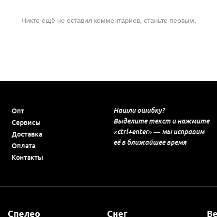
Никто ещё не оставил комментариев, станьте первым.
Нашли ошибку?
Опт
Выделите текст и нажмите
Сервисы
«ctrl+enter» — мы исправим
Доставка
её в ближайшее время
Оплата
Контакты
Спелео
Снег
В