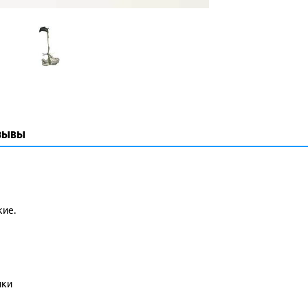
зывы
кие.
чки