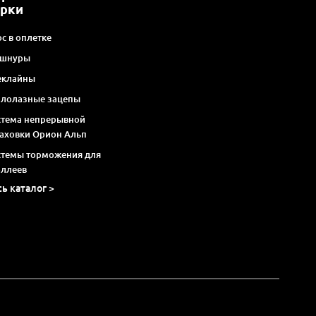
арки
с в оплетке
 шнуры
еклайны
алолазные зацепы
стема непрерывной
раховки Орион Альп
стемы торможения для
оллеев
сь каталог >