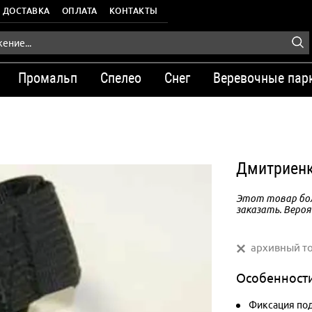
ДОСТАВКА
ОПЛАТА
КОНТАКТЫ
Промальп
Спелео
Снег
Веревочные пар
Дмитриенк
Этот товар бол
заказать. Вероя
архивный т
Особенност
Фиксация под