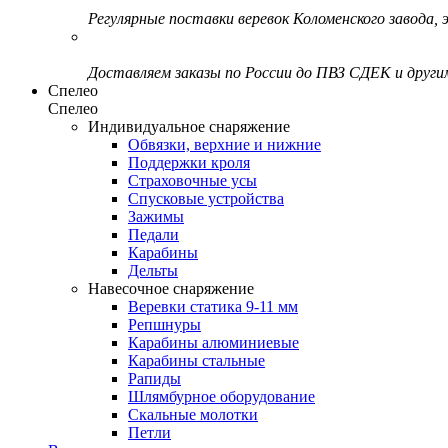
Регулярные поставки веревок Коломенского завода, э
Доставляем заказы по России до ПВЗ СДЕК и друг
Спелео
Спелео
Индивидуальное снаряжение
Обвязки, верхние и нижние
Поддержки кроля
Страховочные усы
Спусковые устройства
Зажимы
Педали
Карабины
Дельты
Навесочное снаряжение
Веревки статика 9-11 мм
Репшнуры
Карабины алюминиевые
Карабины стальные
Рапиды
Шлямбурное оборудование
Скальные молотки
Петли