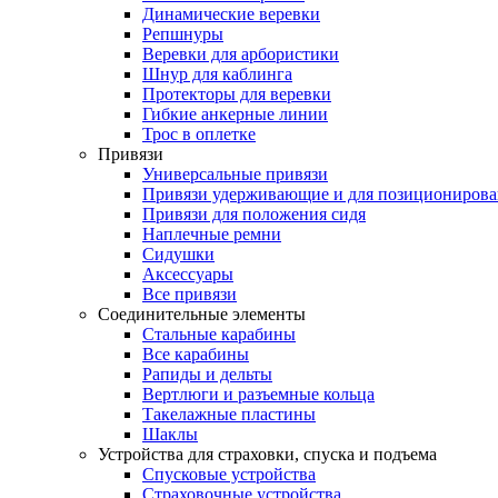
Динамические веревки
Репшнуры
Веревки для арбористики
Шнур для каблинга
Протекторы для веревки
Гибкие анкерные линии
Трос в оплетке
Привязи
Универсальные привязи
Привязи удерживающие и для позиционирова
Привязи для положения сидя
Наплечные ремни
Сидушки
Аксессуары
Все привязи
Соединительные элементы
Стальные карабины
Все карабины
Рапиды и дельты
Вертлюги и разъемные кольца
Такелажные пластины
Шаклы
Устройства для страховки, спуска и подъема
Спусковые устройства
Страховочные устройства