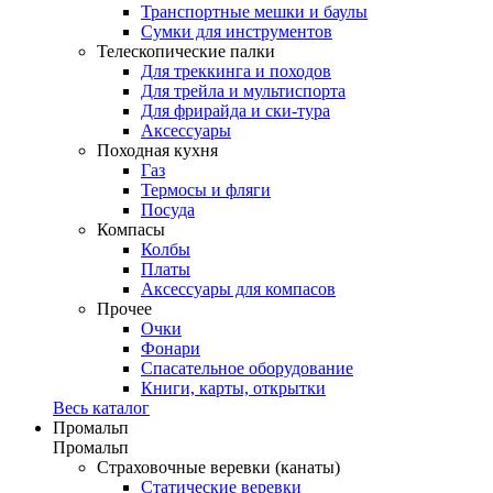
Транспортные мешки и баулы
Сумки для инструментов
Телескопические палки
Для треккинга и походов
Для трейла и мультиспорта
Для фрирайда и ски-тура
Аксессуары
Походная кухня
Газ
Термосы и фляги
Посуда
Компасы
Колбы
Платы
Аксессуары для компасов
Прочее
Очки
Фонари
Спасательное оборудование
Книги, карты, открытки
Весь каталог
Промальп
Промальп
Страховочные веревки (канаты)
Статические веревки