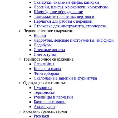
Скайхуки, скальные фифы, камхуки
Лесенки, клифы, крюконоги, крюкопузы
Шлямбурное оборудование
Такелажные пластины, вертлюги
Перчатки для работы с веревкой
Страховка для инструмента, стропорезы
Ледово-снежное снаряжение
Кошки
Ледорубы, ледовые инструменты, айс-фифи
Ледобуры
Снежные лопаты
Снегоступы
Тренировочное снаряжение
Слэклайны
Кольца и шары
Фингерборды
Скалолазные зацепки и фурнитура
Одежда для альпинизма
Пуховики
Термоноски
Рукавицы и перчатки
Бахилы и гамаши
Аксессуары
Рюкзаки, трансы, гермы
Рюкзаки