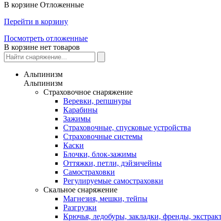
В корзине
Отложенные
Перейти в корзину
Посмотреть отложенные
В корзине нет товаров
Альпинизм
Альпинизм
Страховочное снаряжение
Веревки, репшнуры
Карабины
Зажимы
Страховочные, спусковые устройства
Страховочные системы
Каски
Блочки, блок-зажимы
Оттяжки, петли, дэйзичейны
Самостраховки
Регулируемые самостраховки
Скальное снаряжение
Магнезия, мешки, тейпы
Разгрузки
Крючья, ледобуры, закладки, френды, экстрак