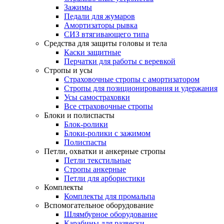
Зажимы
Педали для жумаров
Амортизаторы рывка
СИЗ втягивающего типа
Средства для защиты головы и тела
Каски защитные
Перчатки для работы с веревкой
Стропы и усы
Страховочные стропы с амортизатором
Стропы для позиционирования и удержания
Усы самостраховки
Все страховочные стропы
Блоки и полиспасты
Блок-ролики
Блоки-ролики с зажимом
Полиспасты
Петли, охватки и анкерные стропы
Петли текстильные
Стропы анкерные
Петли для арбористики
Комплекты
Комплекты для промальпа
Вспомогательное оборудование
Шлямбурное оборудование
Карабины для развески