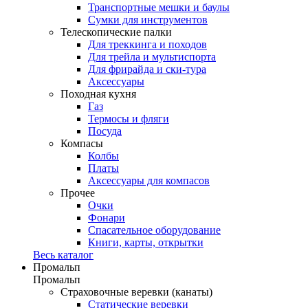
Транспортные мешки и баулы
Сумки для инструментов
Телескопические палки
Для треккинга и походов
Для трейла и мультиспорта
Для фрирайда и ски-тура
Аксессуары
Походная кухня
Газ
Термосы и фляги
Посуда
Компасы
Колбы
Платы
Аксессуары для компасов
Прочее
Очки
Фонари
Спасательное оборудование
Книги, карты, открытки
Весь каталог
Промальп
Промальп
Страховочные веревки (канаты)
Статические веревки