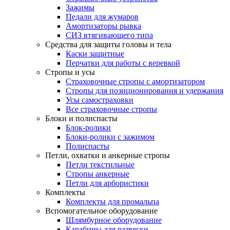
Зажимы
Педали для жумаров
Амортизаторы рывка
СИЗ втягивающего типа
Средства для защиты головы и тела
Каски защитные
Перчатки для работы с веревкой
Стропы и усы
Страховочные стропы с амортизатором
Стропы для позиционирования и удержания
Усы самостраховки
Все страховочные стропы
Блоки и полиспасты
Блок-ролики
Блоки-ролики с зажимом
Полиспасты
Петли, охватки и анкерные стропы
Петли текстильные
Стропы анкерные
Петли для арбористики
Комплекты
Комплекты для промальпа
Вспомогательное оборудование
Шлямбурное оборудование
Карабины для развески