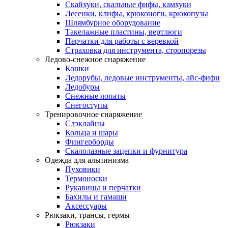
Скайхуки, скальные фифы, камхуки
Лесенки, клифы, крюконоги, крюкопузы
Шлямбурное оборудование
Такелажные пластины, вертлюги
Перчатки для работы с веревкой
Страховка для инструмента, стропорезы
Ледово-снежное снаряжение
Кошки
Ледорубы, ледовые инструменты, айс-фифи
Ледобуры
Снежные лопаты
Снегоступы
Тренировочное снаряжение
Слэклайны
Кольца и шары
Фингерборды
Скалолазные зацепки и фурнитура
Одежда для альпинизма
Пуховики
Термоноски
Рукавицы и перчатки
Бахилы и гамаши
Аксессуары
Рюкзаки, трансы, гермы
Рюкзаки