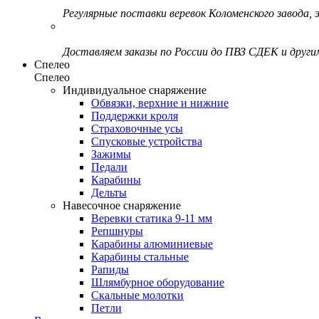
Регулярные поставки веревок Коломенского завода, э
Доставляем заказы по России до ПВЗ СДЕК и друг
Спелео
Спелео
Индивидуальное снаряжение
Обвязки, верхние и нижние
Поддержки кроля
Страховочные усы
Спусковые устройства
Зажимы
Педали
Карабины
Дельты
Навесочное снаряжение
Веревки статика 9-11 мм
Репшнуры
Карабины алюминиевые
Карабины стальные
Рапиды
Шлямбурное оборудование
Скальные молотки
Петли