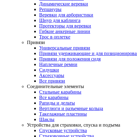
Динамические веревки
Репшнуры
Веревки для арбористики
Шнур для каблинга
Протекторы для веревки
Гибкие анкерные линии
Трос в оплетке
Привязи
Универсальные привязи
Привязи удерживающие и для позиционирова
Привязи для положения сидя
Наплечные ремни
Сидушки
Аксессуары
Все привязи
Соединительные элементы
Стальные карабины
Все карабины
Рапиды и дельты
Вертлюги и разъемные кольца
Такелажные пластины
Шаклы
Устройства для страховки, спуска и подъема
Спусковые устройства
Страховочные устройства