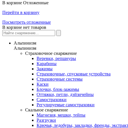
В корзине
Отложенные
Перейти в корзину
Посмотреть отложенные
В корзине нет товаров
Альпинизм
Альпинизм
Страховочное снаряжение
Веревки, репшнуры
Карабины
Зажимы
Страховочные, спусковые устройства
Страховочные системы
Каски
Блочки, блок-зажимы
Оттяжки, петли, дэйзичейны
Самостраховки
Регулируемые самостраховки
Скальное снаряжение
Магнезия, мешки, тейпы
Разгрузки
Крючья, ледобуры, закладки, френды, экстрак