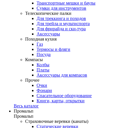
Транспортные мешки и баулы
Сумки для инструментов
Телескопические палки
Для треккинга и походов
Для трейла и мультиспорта
Для фрирайда и ски-тура
Аксессуары
Походная кухня
Газ
Термосы и фляги
Посуда
Компасы
Колбы
Платы
Аксессуары для компасов
Прочее
Очки
Фонари
Спасательное оборудование
Книги, карты, открытки
Весь каталог
Промальп
Промальп
Страховочные веревки (канаты)
Статические веревки