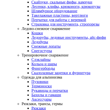
Скайхуки, скальные фифы, камхуки
Лесенки, клифы, крюконоги, крюкопузы
Шлямбурное оборудование
Такелажные пластины, вертлюги
Перчатки для работы с веревкой
Страховка для инструмента, стропорезы
Ледово-снежное снаряжение
Кошки
Ледорубы, ледовые инструменты, айс-фифи
Ледобуры
Снежные лопаты
Снегоступы
Тренировочное снаряжение
Слэклайны
Кольца и шары
Фингерборды
Скалолазные зацепки и фурнитура
Одежда для альпинизма
Пуховики
Термоноски
Рукавицы и перчатки
Бахилы и гамаши
Аксессуары
Рюкзаки, трансы, гермы
Рюкзаки