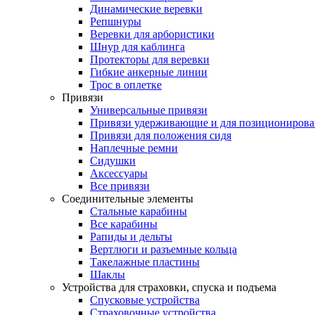
Динамические веревки
Репшнуры
Веревки для арбористики
Шнур для каблинга
Протекторы для веревки
Гибкие анкерные линии
Трос в оплетке
Привязи
Универсальные привязи
Привязи удерживающие и для позиционирова
Привязи для положения сидя
Наплечные ремни
Сидушки
Аксессуары
Все привязи
Соединительные элементы
Стальные карабины
Все карабины
Рапиды и дельты
Вертлюги и разъемные кольца
Такелажные пластины
Шаклы
Устройства для страховки, спуска и подъема
Спусковые устройства
Страховочные устройства