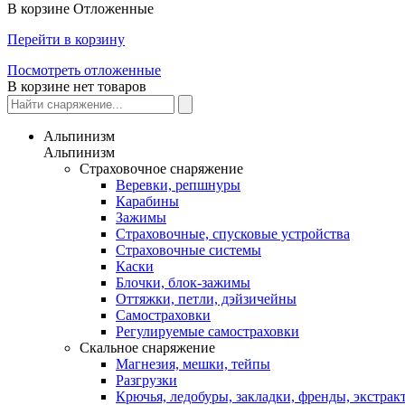
В корзине
Отложенные
Перейти в корзину
Посмотреть отложенные
В корзине нет товаров
Альпинизм
Альпинизм
Страховочное снаряжение
Веревки, репшнуры
Карабины
Зажимы
Страховочные, спусковые устройства
Страховочные системы
Каски
Блочки, блок-зажимы
Оттяжки, петли, дэйзичейны
Самостраховки
Регулируемые самостраховки
Скальное снаряжение
Магнезия, мешки, тейпы
Разгрузки
Крючья, ледобуры, закладки, френды, экстрак