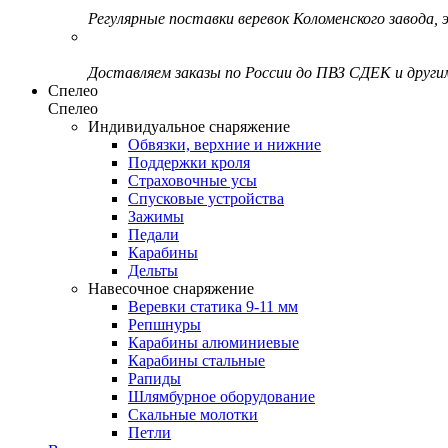
Регулярные поставки веревок Коломенского завода, э
Доставляем заказы по России до ПВЗ СДЕК и друг
Спелео
Спелео
Индивидуальное снаряжение
Обвязки, верхние и нижние
Поддержки кроля
Страховочные усы
Спусковые устройства
Зажимы
Педали
Карабины
Дельты
Навесочное снаряжение
Веревки статика 9-11 мм
Репшнуры
Карабины алюминиевые
Карабины стальные
Рапиды
Шлямбурное оборудование
Скальные молотки
Петли