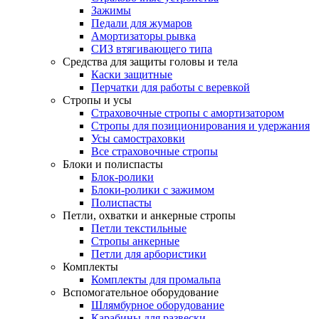
Зажимы
Педали для жумаров
Амортизаторы рывка
СИЗ втягивающего типа
Средства для защиты головы и тела
Каски защитные
Перчатки для работы с веревкой
Стропы и усы
Страховочные стропы с амортизатором
Стропы для позиционирования и удержания
Усы самостраховки
Все страховочные стропы
Блоки и полиспасты
Блок-ролики
Блоки-ролики с зажимом
Полиспасты
Петли, охватки и анкерные стропы
Петли текстильные
Стропы анкерные
Петли для арбористики
Комплекты
Комплекты для промальпа
Вспомогательное оборудование
Шлямбурное оборудование
Карабины для развески