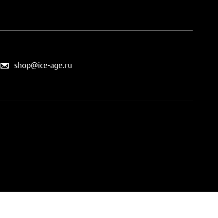
shop@ice-age.ru
офертой, определяемой
ты можно
на этой странице