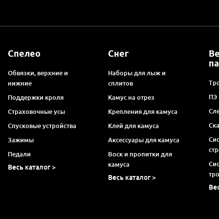
Спелео
Снег
В
п
Обвязки, верхние и
Наборы для лыж и
Тро
нижние
сплитов
ПЭ
Поддержки кроля
Камус на отрез
Сл
Страховочные усы
Крепления для камуса
Ск
Спусковые устройства
Клей для камуса
Си
Зажимы
Аксессуары для камуса
ст
Педали
Воск и пропитки для
Си
камуса
Весь каталог >
тр
Весь каталог >
Ве