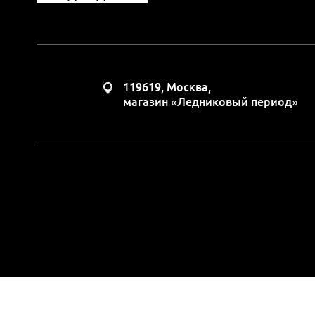
119619, Москва,
магазин «Ледниковый период»
Вся представленная н
положениями Статьи 437