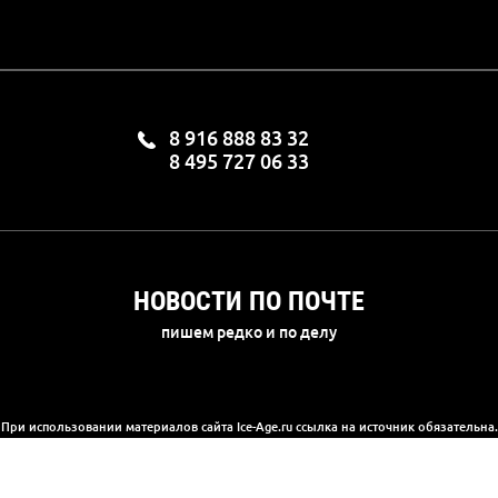
8 916 888 83 32
8 495 727 06 33
НОВОСТИ ПО ПОЧТЕ
пишем редко и по делу
При использовании материалов сайта Ice-Age.ru ссылка на источник обязательна.
а сайте информация носит информационный характер и не является публичной 
(2) Гражданского кодекса РФ. Ознакомиться с полной версией публичной офер