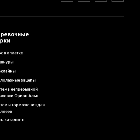
еревочные
арки
с в оплетке
 шнуры
еклайны
алолазные зацепы
стема непрерывной
раховки Орион Альп
стемы торможения для
оллеев
сь каталог >