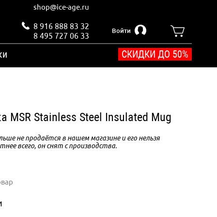
shop@ice-age.ru
8 916 888 83 32
Войти
8 495 727 06 33
ки
СКИДКИ ДО 50%
 MSR Stainless Steel Insulated Mug
ьше не продаётся в нашем магазине и его нельзя
тнее всего, он снят с производства.
овар
и