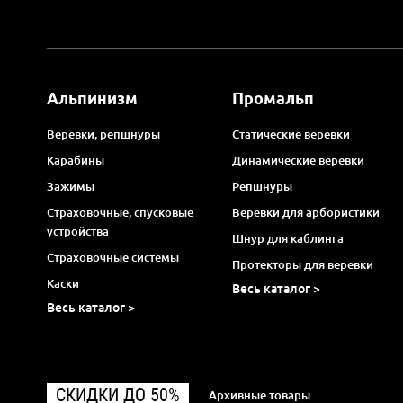
Альпинизм
Промальп
Веревки, репшнуры
Статические веревки
Карабины
Динамические веревки
Зажимы
Репшнуры
Страховочные, спусковые
Веревки для арбористики
устройства
Шнур для каблинга
Страховочные системы
Протекторы для веревки
Каски
Весь каталог >
Весь каталог >
СКИДКИ ДО 50%
Архивные товары