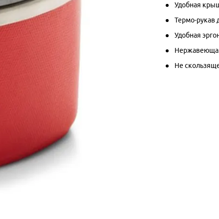
Удобная крыш
Термо-рукав
Удобная эрго
Нержавеющая
Не скользящ