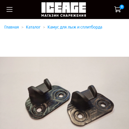
0
Главная
Каталог
Камус для лыж и сплитборда