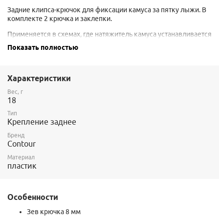
Задние клипса-крючок для фиксации камуса за пятку лыжи. В
комплекте 2 крючка и заклепки.
Применяется в схемах, где натяжитель камуса устанавливается
спереди. В таком случае, впереди устанавливается передний
Показать полностью
натяжитель типа
Contour Rubber
, или
Coll-Tex №7
.
Выполнены из морозоуйчивого "мягкого" (не хрупкого)
пластика. Изначально разрабатывались под гоночные камуса,
Характеристики
где важны отсутствие подлипа, (которое бывает на
Вес, г
металлических крючках) и минимальный вес фурнитуры.
18
Тип
Крепление заднее
Бренд
Contour
Материал
пластик
Особенности
Зев крючка 8 мм