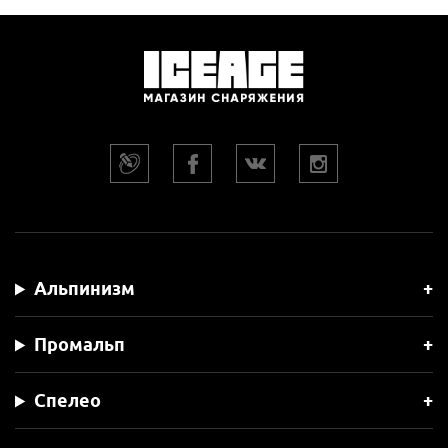
Альпинизм
Промальп
Спелео