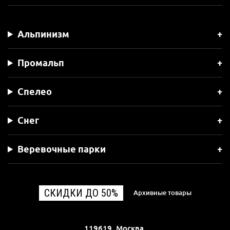
Альпинизм
Промальп
Спелео
Снег
Веревочные парки
СКИДКИ ДО 50%
Архивные товары
119619, Москва,