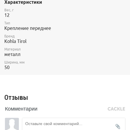
При самостоятельной сборке камус складывается с запасом
Характеристики
примерно в 3 см, в месте сгиба вырезается отверстие, в
Вес, г
которое продевается крючок. Далее камус прошивается или
12
заклепывается.
Тип
Крепление переднее
Бренд
Kohla Tirol
Материал
металл
Ширина, мм
50
Отзывы
Комментарии