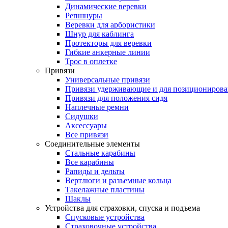
Динамические веревки
Репшнуры
Веревки для арбористики
Шнур для каблинга
Протекторы для веревки
Гибкие анкерные линии
Трос в оплетке
Привязи
Универсальные привязи
Привязи удерживающие и для позиционирова
Привязи для положения сидя
Наплечные ремни
Сидушки
Аксессуары
Все привязи
Соединительные элементы
Стальные карабины
Все карабины
Рапиды и дельты
Вертлюги и разъемные кольца
Такелажные пластины
Шаклы
Устройства для страховки, спуска и подъема
Спусковые устройства
Страховочные устройства