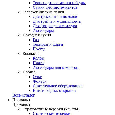
Транспортные мешки и баулы
Сумки для инструментов
Телескопические палки
Для треккинга и походов
Для трейла и мультиспорта
Для фрирайда и ски-тура
Аксессуары
Походная кухня
Газ
Термосы и фляги
Посуда
Компасы
Колбы
Платы
Аксессуары для компасов
Прочее
Очки
Фонари
Спасательное оборудование
Книги, карты, открытки
Весь каталог
Промальп
Промальп
Страховочные веревки (канаты)
Статические веревки