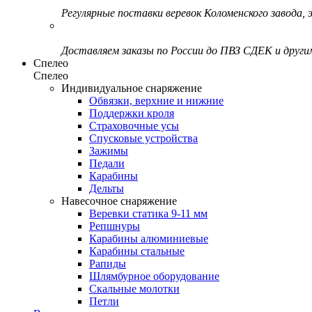
Регулярные поставки веревок Коломенского завода, э
Доставляем заказы по России до ПВЗ СДЕК и друг
Спелео
Спелео
Индивидуальное снаряжение
Обвязки, верхние и нижние
Поддержки кроля
Страховочные усы
Спусковые устройства
Зажимы
Педали
Карабины
Дельты
Навесочное снаряжение
Веревки статика 9-11 мм
Репшнуры
Карабины алюминиевые
Карабины стальные
Рапиды
Шлямбурное оборудование
Скальные молотки
Петли