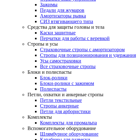
Зажимы
Педали для жумаров
Амортизаторы рывка
СИЗ втягивающего типа
Средства для защиты головы и тела
Каски защитные
Перчатки для работы с веревкой
Стропы и усы
Страховочные стропы с амортизатором
Стропы для позиционирования и удержания
Усы самостраховки
Все страховочные стропы
Блоки и полиспасты
Блок-ролики
Блоки-ролики с зажимом
Полиспасты
Петли, охватки и анкерные стропы
Петли текстильные
Стропы анкерные
Петли для арбористики
Комплекты
Комплекты для промальпа
Вспомогательное оборудование
Шлямбурное оборудование
Карабины для развески