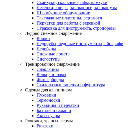
Скайхуки, скальные фифы, камхуки
Лесенки, клифы, крюконоги, крюкопузы
Шлямбурное оборудование
Такелажные пластины, вертлюги
Перчатки для работы с веревкой
Страховка для инструмента, стропорезы
Ледово-снежное снаряжение
Кошки
Ледорубы, ледовые инструменты, айс-фифи
Ледобуры
Снежные лопаты
Снегоступы
Тренировочное снаряжение
Слэклайны
Кольца и шары
Фингерборды
Скалолазные зацепки и фурнитура
Одежда для альпинизма
Пуховики
Термоноски
Рукавицы и перчатки
Бахилы и гамаши
Аксессуары
Рюкзаки, трансы, гермы
Рюкзаки