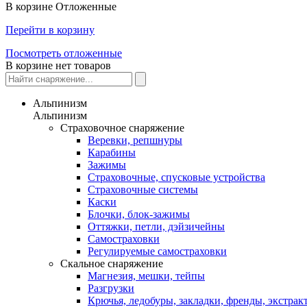
В корзине
Отложенные
Перейти в корзину
Посмотреть отложенные
В корзине нет товаров
Альпинизм
Альпинизм
Страховочное снаряжение
Веревки, репшнуры
Карабины
Зажимы
Страховочные, спусковые устройства
Страховочные системы
Каски
Блочки, блок-зажимы
Оттяжки, петли, дэйзичейны
Самостраховки
Регулируемые самостраховки
Скальное снаряжение
Магнезия, мешки, тейпы
Разгрузки
Крючья, ледобуры, закладки, френды, экстрак