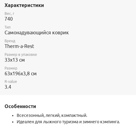
R - 28х12 см
Характеристики
L - 33х13 см
Материалы:
Вес, г
верх: 50d mini Hex Rip Polyester
740
низ: 50d Polyester
Тип
наполнитель: полиуретановая пена
Самонадувающийся коврик
Бренд
Therm-a-Rest
Размер в упаковке
33х13 см
Размер
63х196х3,8 см
R-value
3.4
Особенности
Всесезонный, легкий, компактный.
Идеален для лыжного туризма и зимнего кэмпинга.