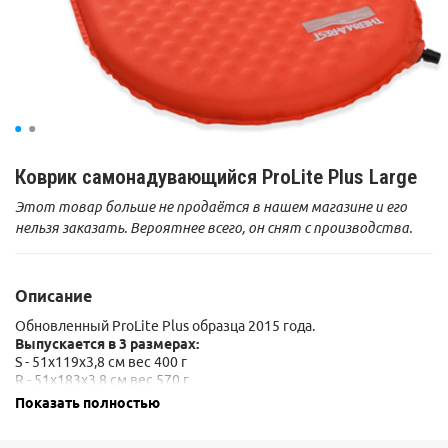
Коврик самонадувающийся ProLite Plus Large
Этот товар больше не продаётся в нашем магазине и его
нельзя заказать. Вероятнее всего, он снят с производства.
Описание
Обновленный ProLite Plus образца 2015 года.
Выпускается в 3 размерах:
S - 51х119х3,8 см вес 400 г
R - 51х183x3,8 см вес 570 г
L - 63х196х3,8 см вес 740 г
Показать полностью
Упаковочные размеры:
S - 28х10 см