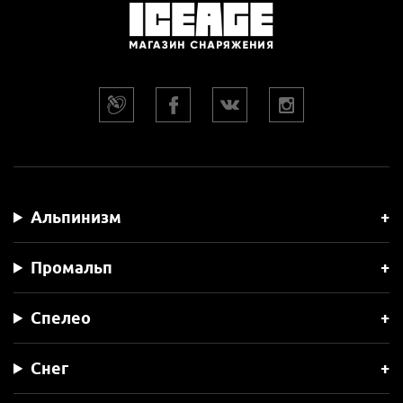
Альпинизм
Промальп
Спелео
Снег