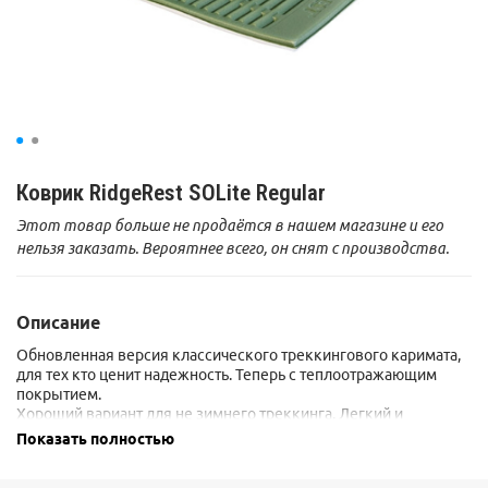
Коврик RidgeRest SOLite Regular
Этот товар больше не продаётся в нашем магазине и его
нельзя заказать. Вероятнее всего, он снят с производства.
Описание
Обновленная версия классического треккингового каримата,
для тех кто ценит надежность. Теперь с теплоотражающим
покрытием.
Хороший вариант для не зимнего треккинга. Легкий и
неприхотливый (в отличии от надувных аналогов, где всегда
Показать полностью
есть риск повреждения).
Толщина 15 мм. Благодоря рельефной поверхности не