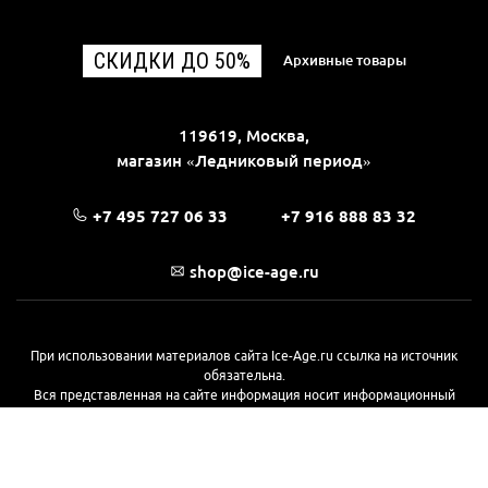
СКИДКИ ДО 50%
Архивные товары
119619, Москва,
магазин «Ледниковый период»
+7 495 727 06 33
+7 916 888 83 32
shop@ice-age.ru
При использовании материалов сайта Ice-Age.ru ссылка на источник
обязательна.
Вся представленная на сайте информация носит информационный
характер и не является публичной офертой, определяемой
положениями Статьи 437(2) Гражданского кодекса РФ. Ознакомиться с
полной версией публичной оферты можно
на этой странице