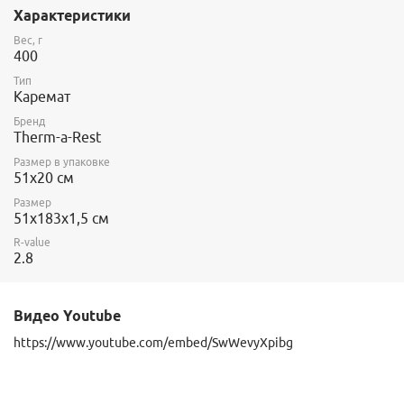
скользит и позволяет спальному мешку занимать
Характеристики
максимальный объем, даже когда он испытывает компрессию.
Вес, г
400
Тип
Каремат
Бренд
Therm-a-Rest
Размер в упаковке
51x20 см
Размер
51x183х1,5 см
R-value
2.8
Видео Youtube
https://www.youtube.com/embed/SwWevyXpibg