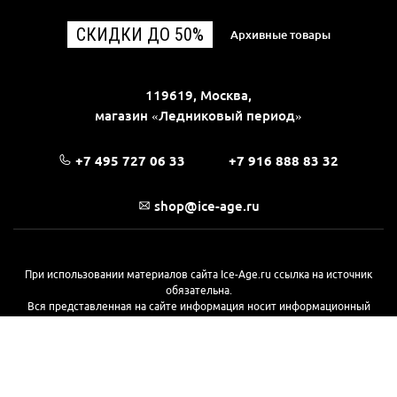
СКИДКИ ДО 50%
Архивные товары
119619, Москва,
магазин «Ледниковый период»
+7 495 727 06 33
+7 916 888 83 32
shop@ice-age.ru
При использовании материалов сайта Ice-Age.ru ссылка на источник
обязательна.
Вся представленная на сайте информация носит информационный
характер и не является публичной офертой, определяемой
положениями Статьи 437(2) Гражданского кодекса РФ. Ознакомиться с
полной версией публичной оферты можно
на этой странице
© 2017—2026, «Ледниковый период»