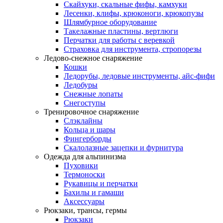
Скайхуки, скальные фифы, камхуки
Лесенки, клифы, крюконоги, крюкопузы
Шлямбурное оборудование
Такелажные пластины, вертлюги
Перчатки для работы с веревкой
Страховка для инструмента, стропорезы
Ледово-снежное снаряжение
Кошки
Ледорубы, ледовые инструменты, айс-фифи
Ледобуры
Снежные лопаты
Снегоступы
Тренировочное снаряжение
Слэклайны
Кольца и шары
Фингерборды
Скалолазные зацепки и фурнитура
Одежда для альпинизма
Пуховики
Термоноски
Рукавицы и перчатки
Бахилы и гамаши
Аксессуары
Рюкзаки, трансы, гермы
Рюкзаки