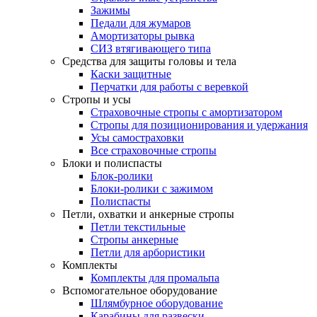
Зажимы
Педали для жумаров
Амортизаторы рывка
СИЗ втягивающего типа
Средства для защиты головы и тела
Каски защитные
Перчатки для работы с веревкой
Стропы и усы
Страховочные стропы с амортизатором
Стропы для позиционирования и удержания
Усы самостраховки
Все страховочные стропы
Блоки и полиспасты
Блок-ролики
Блоки-ролики с зажимом
Полиспасты
Петли, охватки и анкерные стропы
Петли текстильные
Стропы анкерные
Петли для арбористики
Комплекты
Комплекты для промальпа
Вспомогательное оборудование
Шлямбурное оборудование
Карабины для развески