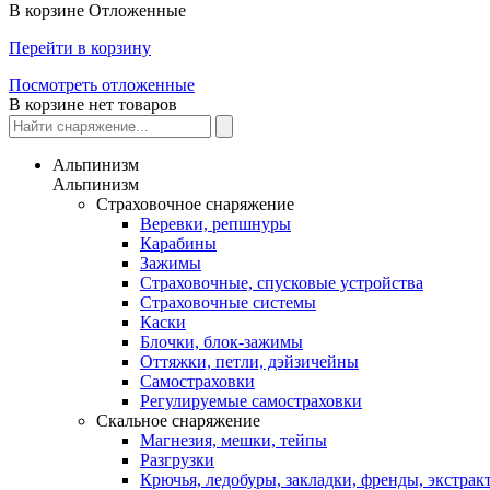
В корзине
Отложенные
Перейти в корзину
Посмотреть отложенные
В корзине нет товаров
Альпинизм
Альпинизм
Страховочное снаряжение
Веревки, репшнуры
Карабины
Зажимы
Страховочные, спусковые устройства
Страховочные системы
Каски
Блочки, блок-зажимы
Оттяжки, петли, дэйзичейны
Самостраховки
Регулируемые самостраховки
Скальное снаряжение
Магнезия, мешки, тейпы
Разгрузки
Крючья, ледобуры, закладки, френды, экстрак