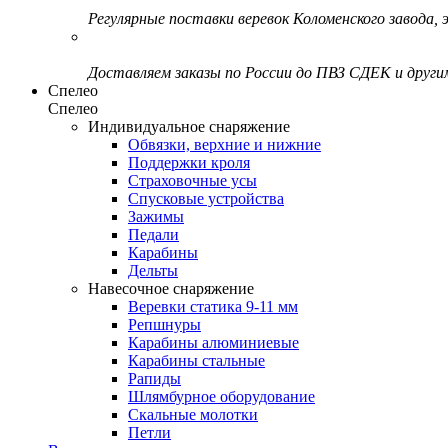
Регулярные поставки веревок Коломенского завода, э
Доставляем заказы по России до ПВЗ СДЕК и друг
Спелео
Спелео
Индивидуальное снаряжение
Обвязки, верхние и нижние
Поддержки кроля
Страховочные усы
Спусковые устройства
Зажимы
Педали
Карабины
Дельты
Навесочное снаряжение
Веревки статика 9-11 мм
Репшнуры
Карабины алюминиевые
Карабины стальные
Рапиды
Шлямбурное оборудование
Скальные молотки
Петли