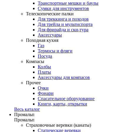
Транспортные мешки и баулы
Сумки для инструментов
Телескопические палки
Для треккинга и походов
Для трейла и мультиспорта
Для фрирайда и ски-тура
Аксессуары
Походная кухня
Газ
Термосы и фляги
Посуда
Компасы
Колбы
Платы
Аксессуары для компасов
Прочее
Очки
Фонари
Спасательное оборудование
Книги, карты, открытки
Весь каталог
Промальп
Промальп
Страховочные веревки (канаты)
Статические веревки