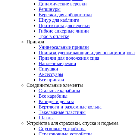
Динамические веревки
Репшнуры
Веревки для арбористики
Шнур для каблинга
Протекторы для веревки
Гибкие анкерные линии
Трос в оплетке
Привязи
Универсальные привязи
Привязи удерживающие и для позиционирова
Привязи для положения сидя
Наплечные ремни
Сидушки
Аксессуары
Все привязи
Соединительные элементы
Стальные карабины
Все карабины
Рапиды и дельты
Вертлюги и разъемные кольца
Такелажные пластины
Шаклы
Устройства для страховки, спуска и подъема
Спусковые устройства
Страховочные устройства