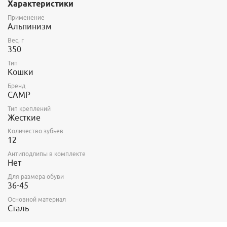
Характеристики
Заметка: в связи с увеличенным размером передней
платформы мы рекомендуем эти кошки для ботинок с
Применение
размером до 10.5 US. Если ботинки больше, то мы
Альпинизм
рекомендуем XLC 390.
Вес, г
350
Тип
Кошки
Бренд
CAMP
Тип креплений
Жесткие
Количество зубьев
12
Антиподлипы в комплекте
Нет
Для размера обуви
36-45
Основной материал
Сталь