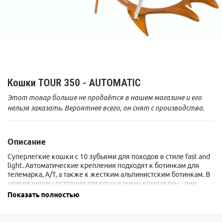
Кошки TOUR 350 - AUTOMATIC
Этот товар больше не продаётся в нашем магазине и его
нельзя заказать. Вероятнее всего, он снят с производства.
Описание
Суперлегкие кошки с 10 зубьями для походов в стиле fast and
light. Автоматические крепления подходят к ботинкам для
телемарка, A/T, а также к жестким альпинистским ботинкам. В
упакованном состоянии эти кошки очень компактны - они
занимают в 2 раза меньший объем по сравнению с другими
Показать полностью
моделями. Кошки изготовлены из алюминиевого сплава 7075-
T6, благодаря чему отличаются высокой прочностью и
небольшим весом. Антиподлипы входят в комплект.