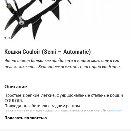
Кошки Couloir (Semi — Automatic)
Этот товар больше не продаётся в нашем магазине и его
нельзя заказать. Вероятнее всего, он снят с производства.
Описание
Простые, крепкие, легкие, функциональные стальные кошки
COULOIR.
Подходят для ботинок с задним рантом.
Производятся с различными вариантами креплений:
автомат
,
полу-автомат,
мягкие крепления
с пластиком и со стальными
Показать полностью
тросиками в силиконовой оплетке.
Одна из самых недорогих моделей в своем классе.