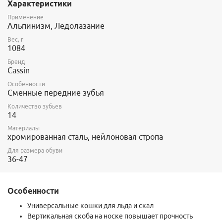
Характеристики
таким образос, чтобы дать вам надежную опору на льду, скалах
или снежном склоне.
Применение
Альпинизм, Ледолазание
Вес, г
1084
Бренд
Cassin
Особенности
Сменные передние зубья
Количество зубьев
14
Материалы
хромированная сталь, нейлоновая стропа
Для размера обуви
36-47
Особенности
Универсальные кошки для льда и скал
Вертикальная скоба на носке повышает прочность