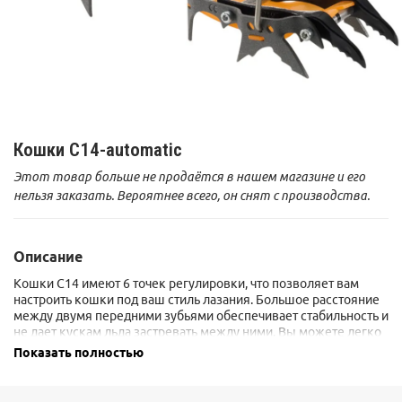
Кошки С14-automatic
Этот товар больше не продаётся в нашем магазине и его
нельзя заказать. Вероятнее всего, он снят с производства.
Описание
Кошки C14 имеют 6 точек регулировки, что позволяет вам
настроить кошки под ваш стиль лазания. Большое расстояние
между двумя передними зубьями обеспечивает стабильность и
не дает кускам льда застревать между ними. Вы можете легко
превратить С14 в кошки с монозубом, который может быть
Показать полностью
расположен по центру или сбоку.
Для лазания сильнонависающих микстовых маршрутов можно
прикрепить шпору (3020). Боковые зубья сконструированы