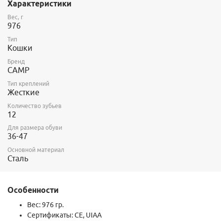
Характеристики
Благодаря автоматическим креплениям кошки надежно
крепятся к жестким альпинистским ботинкам c рантами на
Вес, г
пятке и на носке, а также к ботинкам для телемарка и A/T.
976
Тип
Кошки
Бренд
CAMP
Тип креплений
Жесткие
Количество зубьев
12
Для размера обуви
36-47
Основной материал
Сталь
Особенности
Вес: 976 гр.
Сертификаты: CE, UIAA