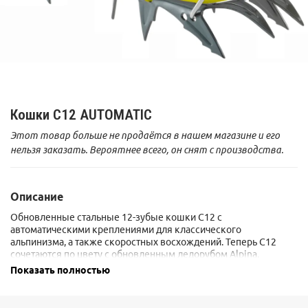
Кошки C12 AUTOMATIC
Этот товар больше не продаётся в нашем магазине и его
нельзя заказать. Вероятнее всего, он снят с производства.
Описание
Обновленные стальные 12-зубые кошки C12 с
автоматическими креплениями для классического
альпинизма, а также скоростных восхождений. Теперь C12
сочетаются по цвету с обновленным ледорубом Alpina.
Инновационная 3D конструкция на передней части кошек
Показать полностью
(прессованная, а не просто изогнутая) распределяет давление,
приходящееся на передние зубья по всей платформе, что
значительно увеличивает прочность и износостойкость кошек.